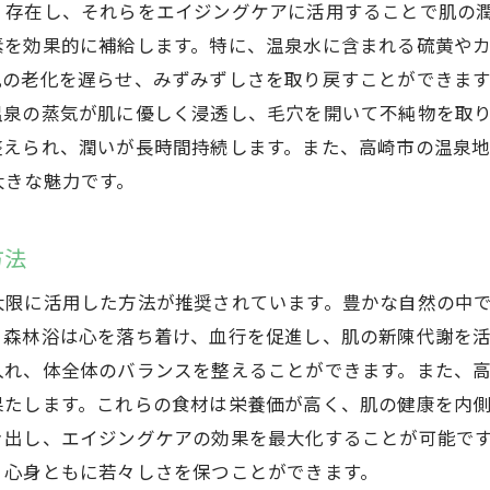
く存在し、それらをエイジングケアに活用することで肌の
素を効果的に補給します。特に、温泉水に含まれる硫黄や
肌の老化を遅らせ、みずみずしさを取り戻すことができま
温泉の蒸気が肌に優しく浸透し、毛穴を開いて不純物を取
整えられ、潤いが長時間持続します。また、高崎市の温泉
大きな魅力です。
方法
大限に活用した方法が推奨されています。豊かな自然の中
、森林浴は心を落ち着け、血行を促進し、肌の新陳代謝を
入れ、体全体のバランスを整えることができます。また、
果たします。これらの食材は栄養価が高く、肌の健康を内
き出し、エイジングケアの効果を最大化することが可能で
、心身ともに若々しさを保つことができます。