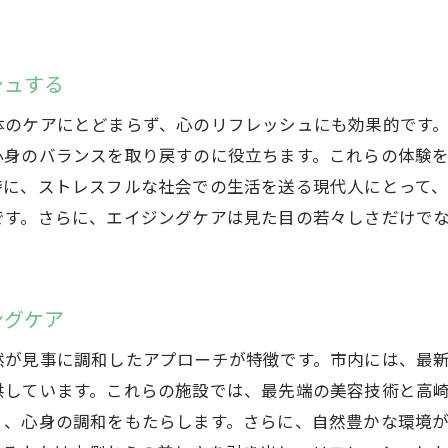
エイジングケアを通じて心の平穏を取り戻す
エイジングケアの新常識高崎市での体験を通じて
高崎市で進化するエイジングケア技術
シュする
最新のエイジングケアトレンドを体験する
体のケアにとどまらず、心のリフレッシュにも効果的です
高崎市で学ぶエイジングケアの新しい知識
心身のバランスを取り戻すのに役立ちます。これらの体験
エイジングケア体験から得る新しい発見
特に、ストレスフルな社会での生活を送る現代人にとって
です。さらに、エイジングケアは見た目の若々しさだけで
高崎市の施設で体験する次世代のケア
エイジングケアの常識を超えた新しいアプローチ
高崎市でのエイジングケアが日常のストレスを解消
ングケア
エイジングケアでストレスを軽減する方法
高崎市での施術がもたらす日常の安定
然が見事に調和したアプローチが特徴です。市内には、最
供しています。これらの施設では、最先端の美容技術と高
心のストレスを解放するエイジングケア
く、心身の調和をもたらします。さらに、自然豊かな環境
日々の疲れを癒す高崎市のケア体験