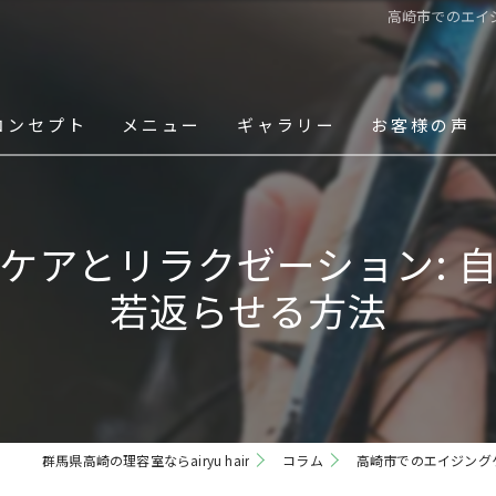
高崎市でのエイ
コンセプト
メニュー
ギャラリー
お客様の声
スタッフ
ケアとリラクゼーション: 
若返らせる方法
群馬県高崎の理容室ならairyu hair
コラム
高崎市でのエイジング