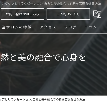
ジングケアとリラクゼーション: 自然と美の融合で心身を若返らせる方法
お問い合わせはこちら
ご予約はこちら
当サロンの特徴
アクセス
ブログ
コラム
ヘッドスパ
自然と美の融合で心身を
シェービング
メンズ
フェード
パーマ
ケアとリラクゼーション: 自然と美の融合で心身を若返らせる方法