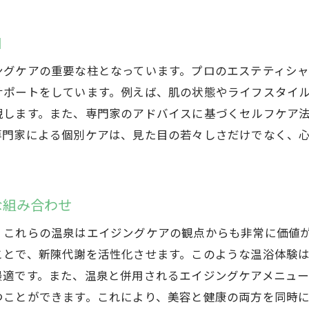
エイジングケアで高崎市の豊かな自然と美を満喫
高崎市の自然美と調和するエイジングケア施設
和
自然を感じるエイジングケアの魅力と効果
ングケアの重要な柱となっています。プロのエステティシ
高崎市の景観がもたらす癒しの時間
サポートをしています。例えば、肌の状態やライフスタイ
自然と共に美を追求する方法
現します。また、専門家のアドバイスに基づくセルフケア
エイジングケアと自然の融合によるリラックス効果
専門家による個別ケアは、見た目の若々しさだけでなく、
高崎市でのエイジングケアで心身を解放する
高崎市でのエイジングケアがもたらすリラックス効果
心が安らぐエイジングケアの施術とは
な組み合わせ
リラックスとエイジングケアの相乗効果
、これらの温泉はエイジングケアの観点からも非常に価値
自律神経を整える高崎市のエイジングケア
ことで、新陳代謝を活性化させます。このような温浴体験
エイジングケアで心も体もリフレッシュ
最適です。また、温泉と併用されるエイジングケアメニュ
心地よい環境で得る深いリラックス効果
つことができます。これにより、美容と健康の両方を同時