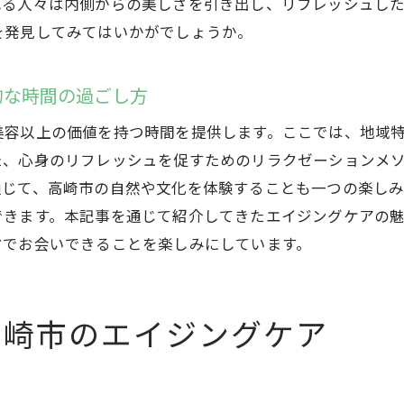
れる人々は内側からの美しさを引き出し、リフレッシュし
ストレスフリーな生活をサポートするエイジングケア
を発見してみてはいかがでしょうか。
高崎市の自然と施術で心身のバランスを整える
リラクゼーションとエイジングケアが高崎市で融合
的な時間の過ごし方
リラクゼーションとエイジングケアの絶妙な調和
美容以上の価値を持つ時間を提供します。ここでは、地域
高崎市で実現する心地よい統合ケア
た、心身のリフレッシュを促すためのリラクゼーションメ
リラクゼーションを深めるエイジングケアの魅力
通じて、高崎市の自然や文化を体験することも一つの楽し
心身のリラックスを促進する融合施術
できます。本記事を通じて紹介してきたエイジングケアの
高崎市で体験するリラックスと美の融合
マでお会いできることを楽しみにしています。
エイジングケアとリラクゼーションの相互作用
高崎市での自然と技術の融合によるエイジングケア
高崎市のエイジングケア
自然と先端技術がもたらす新たなケア体験
高崎市での技術革新に基づいたエイジングケア
自然を活かした革新的な施術の紹介