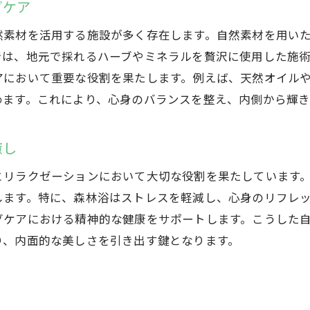
グケア
高崎市が提供する次世代エイジングケア
然素材を活用する施設が多く存在します。自然素材を用い
自然と技術のハーモニーで得る若返り効果
では、地元で採れるハーブやミネラルを贅沢に使用した施
高崎市で体験する未来のエイジングケア
アにおいて重要な役割を果たします。例えば、天然オイル
めます。これにより、心身のバランスを整え、内側から輝き
癒し
とリラクゼーションにおいて大切な役割を果たしています
します。特に、森林浴はストレスを軽減し、心身のリフレ
グケアにおける精神的な健康をサポートします。こうした
り、内面的な美しさを引き出す鍵となります。