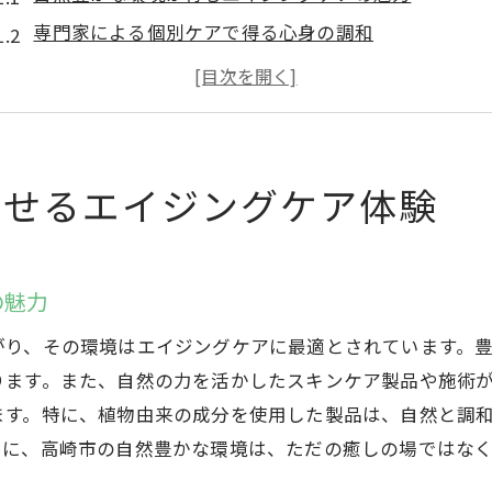
専門家による個別ケアで得る心身の調和
高崎市の温泉とエイジングケアの絶妙な組み合わせ
エイジングケア体験で日常をリフレッシュする
技術と自然が融合した高崎市のエイジングケア
エイジングケアを通じた高崎市の魅力的な時間の過ご
らせるエイジングケア体験
自然の力を活用した高崎市のエイジングケア
自然素材を使用した効果的なエイジングケア
の魅力
高崎市の自然環境が提供する心地よい癒し
ミネラル豊富な温泉で肌の潤いを保つ
がり、その環境はエイジングケアに最適とされています。
自然と共にエイジングケアを実践する方法
ります。また、自然の力を活かしたスキンケア製品や施術
ます。特に、植物由来の成分を使用した製品は、自然と調
自然の力で心身をリフレッシュする高崎市
うに、高崎市の自然豊かな環境は、ただの癒しの場ではな
エイジングケアにおける自然の重要性を再発見