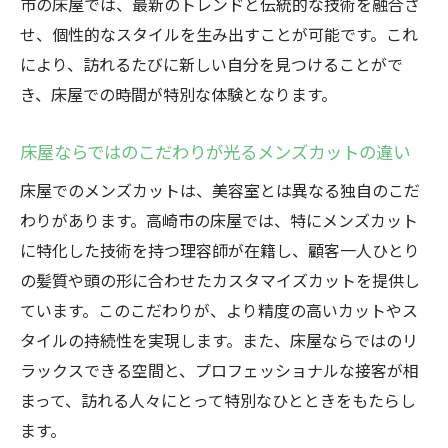
市の床屋では、最新のトレンドと伝統的な技術を融合さ
術
せ、個性的なスタイルを生み出すことが可能です。これ
高崎市の床屋で受ける流行最前線のメンズ
により、訪れるたびに新しい自分を見つけることがで
カット
き、床屋での時間が特別な体験となります。
床屋の最新技術で実現するトレンドヘアス
タイル
床屋ならではのこだわりが光るメンズカットの違い
高崎市の床屋が提供する旬なヘアスタイル
床屋でのメンズカットは、美容室とは異なる独自のこだ
最新トレンドを熟知した床屋の職人技
わりがあります。高崎市の床屋では、特にメンズカット
個性を引き出す高崎市の床屋でのメンズカット
に特化した技術を持つ理容師が在籍し、顧客一人ひとり
一人一人の魅力を引き出す高崎市の床屋の
の髪質や頭の形に合わせたカスタマイズカットを提供し
技
ています。このこだわりが、より精度の高いカットやス
オーダーメイド感覚の個性派メンズカット
タイルの持続性を実現します。また、床屋ならではのリ
床屋のカットが創る新たな自分
ラックスできる空間と、プロフェッショナルな接客が相
まって、訪れる人々にとって特別なひとときをもたらし
自分らしさを活かす高崎市の床屋のカット
ます。
技術