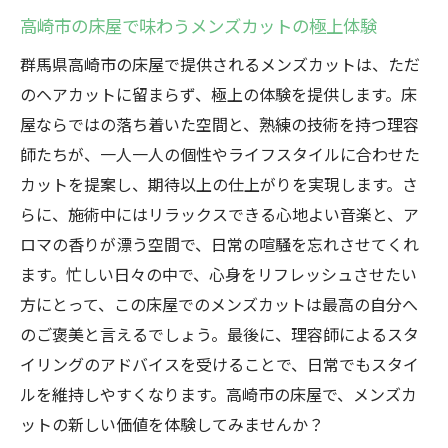
高崎市の床屋で味わうメンズカットの極上体験
高崎市の床屋で理想のメンズスタイルを手に入
れる
群馬県高崎市の床屋で提供されるメンズカットは、ただ
理想のヘアスタイルを実現する高崎市の床
のヘアカットに留まらず、極上の体験を提供します。床
屋
屋ならではの落ち着いた空間と、熟練の技術を持つ理容
期待を超える高崎市の床屋のカット技術
師たちが、一人一人の個性やライフスタイルに合わせた
カットを提案し、期待以上の仕上がりを実現します。さ
高崎市の床屋で叶える理想の自分
らに、施術中にはリラックスできる心地よい音楽と、ア
高崎市の床屋が提供する夢のヘアスタイル
ロマの香りが漂う空間で、日常の喧騒を忘れさせてくれ
プロのアドバイスで手に入れる理想のメン
ます。忙しい日々の中で、心身をリフレッシュさせたい
ズカット
方にとって、この床屋でのメンズカットは最高の自分へ
高崎市の床屋で実現する完璧なスタイル
のご褒美と言えるでしょう。最後に、理容師によるスタ
プロの床屋が教えるスタイリングの秘訣
イリングのアドバイスを受けることで、日常でもスタイ
スタイリングのコツを聞く高崎市の床屋
ルを維持しやすくなります。高崎市の床屋で、メンズカ
プロ直伝！高崎市の床屋のスタイリング技
ットの新しい価値を体験してみませんか？