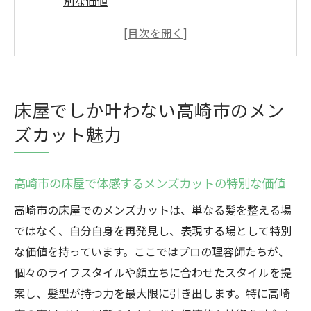
別な価値
床屋ならではのこだわりが光るメンズカッ
トの違い
地元ユーザーが選ぶ高崎市の床屋の魅力と
は
床屋でしか叶わない高崎市のメン
歴史と伝統が息づく高崎市の床屋の魅力
ズカット魅力
高崎市の床屋で味わうメンズカットの極上
体験
地域密着型の高崎市の床屋が提供する安心
高崎市の床屋で体感するメンズカットの特別な価値
感
高崎市の床屋でのメンズカットは、単なる髪を整える場
最新トレンドを取り入れた床屋のカット技術
ではなく、自分自身を再発見し、表現する場として特別
流行を押さえた高崎市の床屋のメンズカッ
な価値を持っています。ここではプロの理容師たちが、
ト
個々のライフスタイルや顔立ちに合わせたスタイルを提
案し、髪型が持つ力を最大限に引き出します。特に高崎
トレンドを先取りする床屋の最新カット技