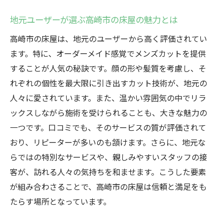
高崎市の床屋が提供する個性溢れるスタイ
地元ユーザーが選ぶ高崎市の床屋の魅力とは
ル
高崎市の床屋は、地元のユーザーから高く評価されてい
自分を再発見する高崎市の床屋のメンズカ
ます。特に、オーダーメイド感覚でメンズカットを提供
ット
することが人気の秘訣です。顔の形や髪質を考慮し、そ
顔の形に合わせた床屋のカスタマイズカット
れぞれの個性を最大限に引き出すカット技術が、地元の
顔型別に提案する高崎市の床屋のカットス
人々に愛されています。また、温かい雰囲気の中でリラ
タイル
ックスしながら施術を受けられることも、大きな魅力の
似合う髪型を見つける高崎市の床屋の技術
一つです。口コミでも、そのサービスの質が評価されて
顔の形にぴったりのスタイルを高崎市の床
おり、リピーターが多いのも頷けます。さらに、地元な
屋で
らではの特別なサービスや、親しみやすいスタッフの接
プロの目で選ぶ高崎市の床屋のカスタムカ
客が、訪れる人々の気持ちを和ませます。こうした要素
ット
が組み合わさることで、高崎市の床屋は信頼と満足をも
顔の形を活かすカットで際立つ高崎市の床
たらす場所となっています。
屋