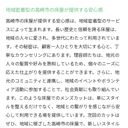
術
地域密着型の高崎市の床屋が提供する安心感
日常ケアも安心の高崎市の床屋のアドバイ
ス
高崎市の床屋が提供する安心感は、地域密着型のサービ
スタイリングを楽しむための高崎市の床屋
スによって生まれます。長い歴史と信頼を誇る床屋は、
の秘訣
地域の人々に愛され、多世代にわたって利用されていま
す。その秘密は、顧客一人ひとりを大切にする心と、丁
毎日をスタイリッシュにする高崎市の床屋
寧なカウンセリングにあります。理容師たちは、地元の
のアドバイス
人々の髪質や好みを熟知しているため、個々のニーズに
高崎市の床屋が伝授するスタイリングテク
応えた仕上がりを提供することができます。さらに、地
ニック
元のコミュニティと連携し、地域のイベントやボランテ
満足度の高い仕上がりを提供する高崎市の床屋
ィア活動に参加することで、社会貢献にも取り組んでい
満足度が自慢の高崎市の床屋のカット技術
ます。このような床屋でのメンズカットは、単にスタイ
高崎市の床屋が誇る満足度ナンバーワンの
ルを整えるだけでなく、地域との繋がりを感じながら安
理由
心して利用できる場を提供しています。次回のカットは
顧客満足を追求する高崎市の床屋の秘密
ぜひ、地域に根ざした高崎市の床屋で、新しいスタイル