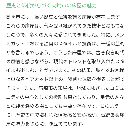
歴史と伝統が息づく高崎市の床屋の魅力
高崎市の床屋で受ける個別対応カットサー
ビス
高崎市には、長い歴史と伝統を誇る床屋が存在します。
ライフスタイルに寄り添う床屋のスタイル提案
これらの床屋は、代々受け継がれてきた技術とおもてな
しの心で、多くの人々に愛されてきました。特に、メン
高崎市の床屋が提案する日常に合わせたメ
ズカットにおける独自のスタイルと技術は、一種の芸術
ンズカット
とも言えるでしょう。こうした床屋では、古き良き時代
生活にフィットするヘアスタイルを高崎市
の風情を感じながら、現代のトレンドを取り入れたスタ
の床屋で
イルも楽しむことができます。その結果、訪れるお客様
ライフスタイルを考慮した高崎市の床屋の
は単なるヘアカット以上の、特別な体験を得ることがで
提案力
きます。また、高崎市の床屋は、地域に根ざしたコミュ
仕事もプライベートも満足の床屋スタイル
ニティの中心としての役割も果たしており、地元の人々
高崎市の床屋で実現するライフスタイル重
との絆を深める場としても重要な存在です。このよう
視の髪型
に、歴史の中で培われた信頼感と安心感が、伝統ある床
生活に寄り添う高崎市の床屋のスタイルア
屋の魅力をさらに引き立てています。
ドバイス