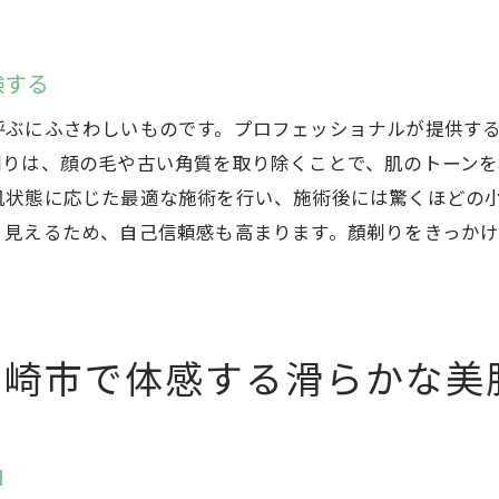
高崎市の顏剃りで実感する美容液の深い浸透力
顏剃りが可能にする美容液の浸透力、その理由
験する
顏剃り体験で叶える群馬県高崎市での新しい自分との出会
呼ぶにふさわしいものです。プロフェッショナルが提供す
新しい自分を発見する顏剃り体験を高崎市で
剃りは、顔の毛や古い角質を取り除くことで、肌のトーンを
顏剃りで変わる自分を高崎市で感じる瞬間
肌状態に応じた最適な施術を行い、施術後には驚くほどの
高崎市での顏剃りがもたらす新しい自分の発見
く見えるため、自己信頼感も高まります。顏剃りをきっか
顏剃り体験が導く新しい自分の可能性を高崎市で
高崎市の顏剃りで気づく自分の新たな魅力
顏剃りがもたらす、自分の変化とその喜びを高崎市で
高崎市で体感する滑らかな美
高崎市の顏剃りサロンでプロが導く肌の滑らかさと小顔効
サロンで叶える滑らか肌と小顔、プロの技術を高崎市
高崎市のサロンが提供する滑らかな肌の秘密
由
プロの手による高崎市での顏剃りがもたらす効果