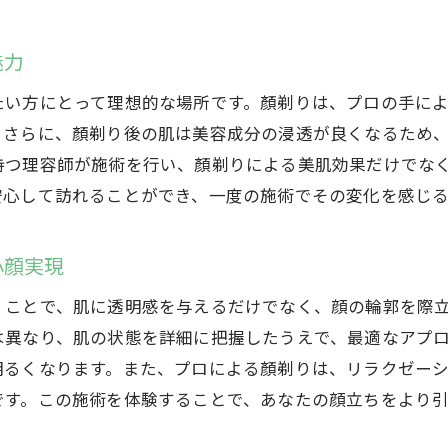
高崎市のサロンで受ける顏剃り効果で肌が生まれ変わる瞬
サロンでの顏剃りが育む新しい肌の魅力
魅力
高崎市の顏剃りサロンで肌が変わる瞬間
たい方にとって理想的な場所です。顏剃りは、プロの手に
顏剃りで再生！サロン施術がもたらす驚きの効果
。さらに、顏剃り後の肌は美容成分の浸透が良くなるため
高崎市のサロンで感じる肌の再生力
持つ理容師が施術を行い、顏剃りによる美肌効果だけでな
顏剃りサロンで体験する肌のリフレッシュ効果
安心して訪れることができ、一度の施術でその変化を感じ
高崎市での顏剃りが肌に与える生まれ変わりの喜び
古い角質を取り除く顏剃りが高崎市で小顔を実現する鍵
小顔実現
角質ケアが鍵！顏剃りで小顔をかなえる方法
くことで、肌に透明感を与えるだけでなく、顔の輪郭を際
顏剃りで角質除去が小顔へと導く秘密
は異なり、肌の状態を詳細に把握したうえで、最適なアプ
高崎市で顏剃りがもたらす小顔の鍵は角質除去
明るくなります。また、プロによる顏剃りは、リラクゼー
顏剃りで実現する小顔効果の裏側にある角質ケア
です。この施術を体験することで、あなたの顔立ちをより
高崎市での顏剃り体験が示す角質除去の重要性