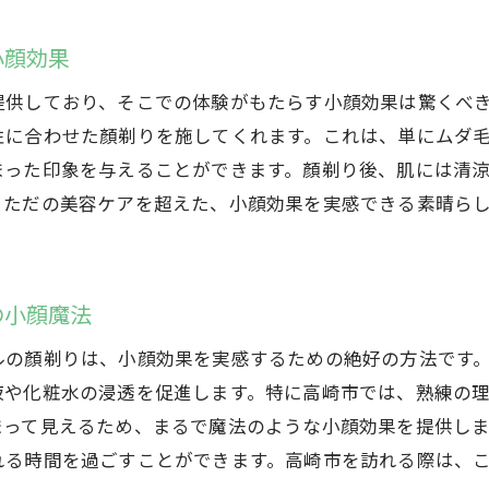
顏剃りが高崎市で小顔を作る鍵、そのプロセス
顏剃りで得られる美肌と小顔のダブル効果を群馬県高崎市
小顔効果
二つの効果を持つ顏剃りの秘密を高崎市で探る
提供しており、そこでの体験がもたらす小顔効果は驚くべ
美肌と小顔、顏剃りで叶えるダブル効果の実証
性に合わせた顏剃りを施してくれます。これは、単にムダ
高崎市で顏剃りがもたらす美と小顔の二重効果
まった印象を与えることができます。顏剃り後、肌には清
顏剃りが生む、二つの効果の魅力と高崎市での実例
、ただの美容ケアを超えた、小顔効果を実感できる素晴ら
高崎市で顏剃りが可能にする美肌と小顔の相乗効果
顏剃りで実感する美肌と小顔の二重の喜び
の小顔魔法
プロの顏剃りが高崎市で提供する美容液浸透力の秘密
美容液効果を高める顏剃り、その秘密を高崎市で
ルの顏剃りは、小顔効果を実感するための絶好の方法です
高崎市のプロ施術で感じる美容液浸透力の違い
液や化粧水の浸透を促進します。特に高崎市では、熟練の
まって見えるため、まるで魔法のような小顔効果を提供しま
顏剃りが引き出す美容液の効果を高崎市で体験
れる時間を過ごすことができます。高崎市を訪れる際は、
美容液が浸透する顏剃り体験の秘密を探る