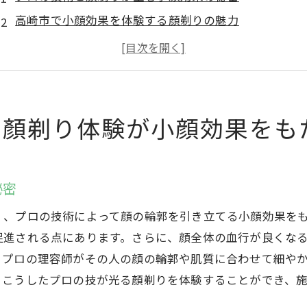
高崎市で小顔効果を体験する顏剃りの魅力
顏剃りで変わる！プロの技が引き出す小顔実現
高崎市の顏剃り体験で得られる驚きの小顔効果
プロフェッショナルが提供する顏剃りの小顔魔法
顏剃りを通じた美顔革命を高崎市で体験する
の顏剃り体験が小顔効果をも
顏剃りの魅力とは？高崎市で体感する滑らかな美肌への道
顏剃りで滑らかな美肌を手に入れる理由
秘密
高崎市の顏剃り体験で感じる肌質の変化
美肌の秘訣は顏剃りにあり！その魅力に迫る
く、プロの技術によって顔の輪郭を引き立てる小顔効果を
高崎市で顏剃りを通して美肌を実現する方法
促進される点にあります。さらに、顔全体の血行が良くな
、プロの理容師がその人の顔の輪郭や肌質に合わせて細や
顏剃りがもたらす滑らかな肌の感動を高崎市で
、こうしたプロの技が光る顏剃りを体験することができ、
顏剃りで美肌を叶える！高崎市での体験談