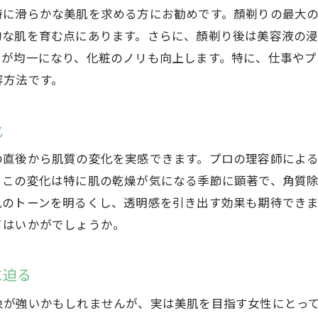
特に滑らかな美肌を求める方にお勧めです。顏剃りの最大
顏剃りサロンで実現する滑らかな肌と小顔の体験
的な肌を育む点にあります。さらに、顏剃り後は美容液の
高崎市でプロが実現する顏剃りの魅力と効果
ンが均一になり、化粧のノリも向上します。特に、仕事やプ
サロン体験で得る肌の滑らかさと小顔の喜びを高崎市
容方法です。
化
の直後から肌質の変化を実感できます。プロの理容師によ
。この変化は特に肌の乾燥が気になる季節に顕著で、角質
肌のトーンを明るくし、透明感を引き出す効果も期待でき
てはいかがでしょうか。
に迫る
象が強いかもしれませんが、実は美肌を目指す女性にとっ