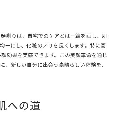
い
る顏剃りは、自宅でのケアとは一線を画し、肌
均一にし、化粧のノリを良くします。特に高
小顔効果を実感できます。この美顔革命を通じ
けに、新しい自分に出会う素晴らしい体験を、
肌への道
果
で