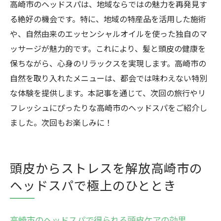
高崎市のヘッドスパは、地域ならではの魅力を再発見す
を堪能する
る絶好の機会です。特に、地域の特産品を活用した施術
高崎市で最高のリラックスを体験するヘッ
や、自然由来のエッセンシャルオイルを使った独自のマ
ドスパ
ッサージが魅力的です。これにより、髪と頭皮の健康を
高崎市のヘッドスパでリラックスの新境地
保ちながら、心身のリラックスを実現します。高崎市の
を開く
自然を取り入れたメニューは、都会では味わえない特別
ヘッドスパで高崎市を訪れる理由
な体験を提供します。本記事を通じて、次回の旅行やリ
フレッシュにぴったりな高崎市のヘッドスパをご紹介し
最高のリラックスを追求する高崎市のヘッ
ました。次回もお楽しみに！
ドスパ
高崎市のヘッドスパで心の安らぎを感じる
リラックスの極みを堪能する高崎市のヘッ
頭皮からストレスを解放高崎市の
ドスパ
ヘッドスパで極上のひととき
高崎市で受ける優雅なヘッドスパ心も体も癒さ
れる瞬間
高崎市のヘッドスパで得られる頭皮ケアの効果
高崎市で受ける優雅なヘッドスパの魅力