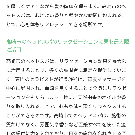
ドスパ
を優しくケアしながら髪の健康を保ちます。高崎市のヘ
贅沢な時間を過ごす高崎市のヘッドスパの
ッドスパは、心地よい香りと穏やかな時間に包まれるこ
魅力
とで、心も体もリフレッシュできる場所です。
高崎市のヘッドスパで至福の週末を
高崎市のヘッドスパのリラクゼーション効果を最大限
心地よさを超える高崎市のヘッドスパで極上の
に活用
リラクゼーション
高崎市のヘッドスパは、リラクゼーション効果を最大限
高崎市のヘッドスパで心地よさを追求
に活用することで、多くの訪問者に満足を提供していま
リラクゼーションを極めた高崎市のヘッド
す。専門のセラピストが行う施術は、頭皮マッサージを
スパ体験
中心に展開され、血流を良くすることで全身にリラクゼ
高崎市のヘッドスパが提供する至福のリラ
ーションをもたらします。特に、天然由来のオイルや香
クゼーション
りを取り入れることで、心も身体も深くリラックスする
心地よさを超える高崎市のヘッドスパの秘
ことができるのです。高崎市でのヘッドスパは、施術の
密
質だけでなく、雰囲気や香りなど五感すべてを使った癒
極上のリラクゼーションを感じる高崎市の
しの提供に力を入れており、日々の疲れを忘れさせる至