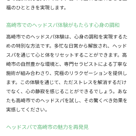
ヘッドスパ
福のひとときを実現します。
高崎市のヘッドスパで心身をリセット
高崎市でのヘッドスパ体験がもたらす心身の調和
高崎市のヘッドスパで頭皮ケアとリラクゼーシ
ョンを同時に実現
高崎市でのヘッドスパ体験は、心身の調和を実現するた
高崎市のヘッドスパで同時に得られる頭皮
めの特別な方法です。多忙な日常から解放され、ヘッド
ケアとリラクゼーション
スパを通じて心と体をリセットすることができます。高
崎市の自然豊かな環境と、専門セラピストによる丁寧な
頭皮と心を癒す高崎市のヘッドスパの魅力
施術が組み合わさり、究極のリラクゼーションを提供し
高崎市のヘッドスパで頭皮ケアの新しい発
ます。この体験を通じて、ただストレスを解消するだけ
見
でなく、心の静寂を感じることができるでしょう。あな
リラクゼーションとケアを両立する高崎市
たも高崎市でのヘッドスパを試し、その驚くべき効果を
のヘッドスパ
実感してください。
高崎市のヘッドスパで頭皮から健康を
ヘッドスパで高崎市の魅力を再発見
ヘッドスパで高崎市の魅力を再発見
最高のリラックスを求めて高崎市でヘッドスパ