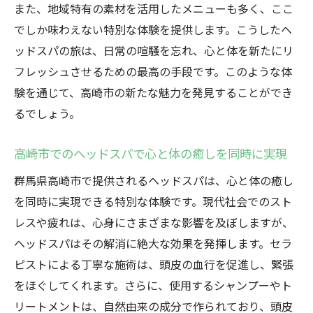
また、地域特有の素材を活用したメニューも多く、ここ
高崎市のヘッドスパ専門店が提供する特別
でしか味わえない特別な体験を提供します。こうしたヘ
なケア
ッドスパの旅は、日常の喧騒を忘れ、心と体を新たにリ
高崎市のヘッドスパで得られる専門的な効
フレッシュさせるための最高の手段です。このような体
果
験を通じて、高崎市の新たな魅力を発見することができ
専門店でしか味わえない高崎市のヘッドス
るでしょう。
パの真髄
週末のご褒美に高崎市で贅沢ヘッドスパを体感
高崎市でのヘッドスパで心と体の癒しを同時に実現
しよう
群馬県高崎市で提供されるヘッドスパは、心と体の癒し
高崎市で贅沢な週末を過ごすためのヘッド
を同時に実現できる特別な体験です。現代社会でのスト
スパ
レスや疲れは、心身にさまざまな影響を及ぼしますが、
特別なご褒美として高崎市のヘッドスパを
ヘッドスパはその解消に絶大な効果を発揮します。セラ
選ぶ理由
ピストによる丁寧な施術は、頭皮の血行を促進し、緊張
高崎市のヘッドスパで心と体にご褒美を
をほぐしてくれます。さらに、使用するシャンプーやト
週末のリフレッシュに最適な高崎市のヘッ
リートメントは、自然由来の成分で作られており、頭皮