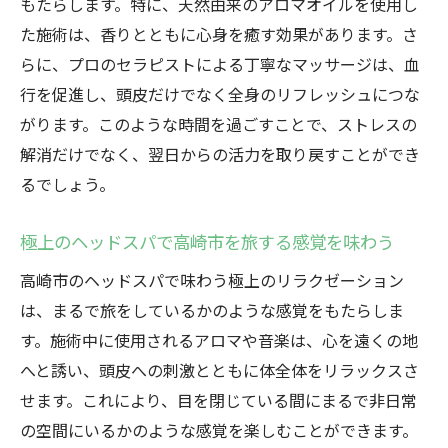
効果
もたらします。特に、天然由来のアロマオイルを使用し
た施術は、香りとともに心身を癒す効果があります。さ
ストレスフリーを目指す高崎市のヘッドス
らに、プロのセラピストによる丁寧なマッサージは、血
パ
行を促進し、頭皮だけでなく全身のリフレッシュにつな
高崎市のヘッドスパの効果で頭皮を健康に
がります。このような時間を過ごすことで、ストレスの
高崎市の極上ヘッドスパで心の開放を実感
解消だけでなく、翌日からの活力を取り戻すことができ
高崎市で頭皮から心まで癒されるヘッドス
るでしょう。
パ体験
極上のひとときを叶える高崎市のヘッドス
極上のヘッドスパで高崎市を旅する感覚を味わう
パ
高崎市のヘッドスパで味わう極上のリラクゼーション
専門店で叶える高崎市のヘッドスパがもたらす
は、まるで旅をしているかのような感覚をもたらしま
圧倒的な効果
す。施術中に使用されるアロマや音楽は、心を遠くの地
高崎市の専門店で受けるヘッドスパの魅力
へと誘い、頭皮への刺激とともに体全体をリラックスさ
専門店ならではの高崎市ヘッドスパ体験
せます。これにより、目を閉じている間にまるで非日常
圧倒的効果を実感する高崎市のヘッドスパ
の空間にいるかのような感覚を楽しむことができます。