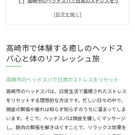
高崎市のヘッドスパで日常のストレスをリ
セット
極上のヘッドスパで高崎市を旅する感覚を
味わう
高崎市でのヘッドスパで心と体の癒しを同
高崎市で体験する癒しのヘッドス
時に実現
パ心と体のリフレッシュ旅
高崎市のヘッドスパのリラクゼーション効
果を最大限に活用
高崎市でのヘッドスパ体験がもたらす心身
高崎市のヘッドスパで日常のストレスをリセット
の調和
高崎市のヘッドスパは、日常生活で蓄積されたストレス
ヘッドスパで高崎市の魅力を再発見
をリセットする理想的な方法です。忙しい日々の中で、
頭皮からストレスを解放高崎市のヘッドスパで
頭皮の緊張や疲れは知らず知らずのうちに溜まってしま
極上のひととき
います。そこで、ヘッドスパは頭皮を優しくマッサージ
高崎市のヘッドスパで得られる頭皮ケアの
し、筋肉の緊張を解きほぐすことで、リラックス効果を