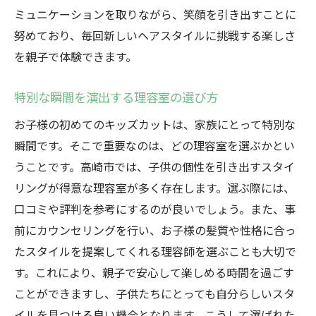
ミュニケーションを取りながら、笑顔を引き出すことに
お子様の魅力を引き立てる高崎市のキッズカッ
努めており、毎回新しいヘアスタイルに挑戦する楽しさ
ト
を親子で体験できます。
プロが引き出すお子様の魅力
高崎市で選ぶキッズカットのポイント
特別な瞬間を演出する理容室の選び方
個性を尊重したカットでのびのびと
お子様の初めてのキッズカットは、家族にとって特別な
子供の魅力を最大限に引き出すスタイル
瞬間です。そこで重要なのは、どの理容室を選ぶかとい
理想のスタイルを叶えるプロの技術
うことです。高崎市では、子供の個性を引き出すスタイ
高崎市で体験する特別なカット
リングが得意な理容室が多く存在します。選ぶ際には、
親子で楽しむ高崎市のキッズカット体験で素敵
口コミや評判を参考にするのが良いでしょう。また、事
な思い出を
前にカウンセリングを行い、お子様の髪質や性格に合っ
親子で楽しむ理容室の選び方
たスタイルを提案してくれる理容師を選ぶことも大切で
す。これにより、親子で安心して楽しめる時間を過ごす
高崎市で共有するキッズカットの思い出
ことができますし、子供たちにとっても自分らしいスタ
心温まる親子のひとときを提供
イルを見つける良い機会となります。こうして選ばれた