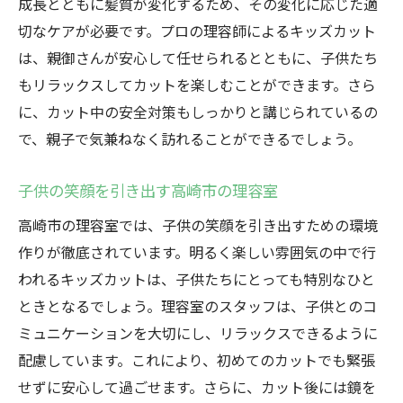
成長とともに髪質が変化するため、その変化に応じた適
プロの技術で引き出すお子様の個性
切なケアが必要です。プロの理容師によるキッズカット
高崎市で人気のキッズカットサービス特集
は、親御さんが安心して任せられるとともに、子供たち
笑顔が絶えない理容室で素敵なひととき
もリラックスしてカットを楽しむことができます。さら
個性を引き出すキッズカット高崎市で特別なひ
に、カット中の安全対策もしっかりと講じられているの
とときを
で、親子で気兼ねなく訪れることができるでしょう。
子供の個性を大切にするカットスタイル
子供の笑顔を引き出す高崎市の理容室
高崎市の理容室が提供する特別な体験
お子様の魅力を最大限に引き出すプロの技
高崎市の理容室では、子供の笑顔を引き出すための環境
術
作りが徹底されています。明るく楽しい雰囲気の中で行
われるキッズカットは、子供たちにとっても特別なひと
キッズカットで叶える理想のスタイル
ときとなるでしょう。理容室のスタッフは、子供とのコ
高崎市で個性を尊重したカット体験を
ミュニケーションを大切にし、リラックスできるように
笑顔で過ごす特別な一日を演出する理容室
配慮しています。これにより、初めてのカットでも緊張
安心の空間で楽しむ高崎市のキッズカット体験
せずに安心して過ごせます。さらに、カット後には鏡を
子供が安心できる理容室の選び方