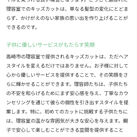
笑顔で楽しむ親子のキッズカット体験
理容室でのキッズカットは、単なる髪型の変化にとどま
家族で訪れる理容室の楽しみ方
らず、かけがえのない家族の思い出を作り上げることが
高崎市で親子共にリラックスできる空間
できるのです。
高崎市の理容室でキッズカットを通じて笑顔を
引き出す
子供に優しいサービスがもたらす笑顔
理容室でのキッズカットがもたらす効果
高崎市の理容室で提供されるキッズカットは、ただヘア
笑顔があふれる理容室の特徴
スタイルを変えるだけではありません。お子様に対して
お子様の笑顔を大切にする理容室
心から優しいサービスを提供することで、その笑顔をさ
らに輝かせることができます。理容師たちは、子供たち
親子が満足するキッズカットのポイント
の不安を和らげるためにまず安心感を与え、丁寧なカウ
高崎市の理容室で叶える笑顔の連鎖
ンセリングを通じて彼らの個性を引き出すスタイルを提
プロの技術で引き出す最高の笑顔
案します。特に、初めてのカットに挑戦する子供たちに
は、理容室の温かな雰囲気が大きな安心を与えます。親
子で安心して楽しむことができる空間を提供すること