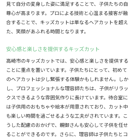
見て自分の変身した姿に満足することで、子供たちの自
心地よい空間でのキッズカット体験
尊心が高まります。プロによる技術と心温まる接客が融
親子で安心して訪れることができる理由
合することで、キッズカットは単なるヘアカットを超え
高崎市で見つける信頼できる理容室
た、笑顔があふれる時間となります。
安心安全の環境で提供するキッズカット
安心感と楽しさを提供するキッズカット
子供がリラックスできる空間の工夫
高崎市のキッズカットでは、安心感と楽しさを提供する
高崎市で見つける！心地よいキッズカットで笑
ことに重点を置いています。子供たちにとって、初めて
顔が輝く
のヘアカットは少し緊張する体験かもしれません。しか
笑顔が輝く理容室の秘密とは
し、プロフェッショナルな理容師たちは、子供がリラッ
お子様の笑顔を引き出すサービスの数々
クスできるような雰囲気作りに長けています。待合室に
親子で楽しむ心地よいキッズカット
は子供用のおもちゃや絵本が用意されており、カット中
高崎市の理容室が提供するリラックス空間
も楽しい時間を過ごせるような工夫がされています。こ
心地よさを追求したキッズカット体験
うした配慮のおかげで、親御さんも安心して子供を任せ
笑顔で帰れる理容室の選び方
ることができるのです。さらに、理容師は子供たちとコ