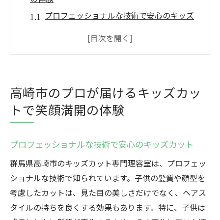
プロフェッショナルな技術で安心のキッズ
カット
子供の笑顔を引き出す高崎市の理容室
安心感と楽しさを提供するキッズカット
特別な瞬間を演出する理容室の選び方
高崎市のプロが届けるキッズカッ
子供に優しいサービスがもたらす笑顔
トで笑顔満開の体験
高崎市で体験できるキッズカットの魅力
キッズカットの魅力満載高崎市の理容室で素敵
プロフェッショナルな技術で安心のキッズカット
な時間を
高崎市で見つけるキッズカットの魅力ポイ
群馬県高崎市のキッズカット専門理容室は、プロフェッ
ント
ショナルな技術で知られています。子供の髪質や顔型を
考慮したカットは、見た目の美しさだけでなく、ヘアス
理容室での楽しい時間を子供と共有
タイルの持ちを良くする効果もあります。特に、子供は
初めてのキッズカットでも安心できる理由