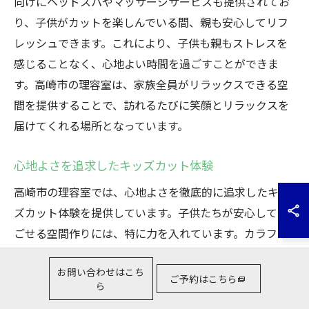
向けにヘッドスパやマッサージサービスも提供されてお
り、子供がカットを楽しんでいる間、親も安心してリフ
レッシュできます。これにより、子供も親もストレスを
感じることなく、心地よい時間を過ごすことができま
す。高崎市の理容室は、家族全員がリラックスできる空
間を提供することで、訪れるたびに笑顔とリラックスを
届けてくれる場所となっています。
心地よさを追求したキッズカット体験
高崎市の理容室では、心地よさを徹底的に追求したキッ
ズカット体験を提供しています。子供たちが安心して過
ごせる空間作りには、特に力を入れています。カラフル
なインテリアや、子供たちがリラックスできる工夫が施
お問い合わせはこち
された椅子が用意されており、初めてのヘアカットでも
ご予約はこちら
ら
緊張せずに済むよう配慮されています。また、理容師た