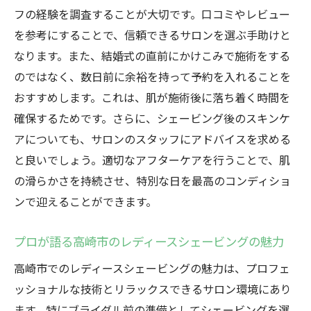
レディースシェービングで特別な一日を迎
フの経験を調査することが大切です。口コミやレビュー
える準備
を参考にすることで、信頼できるサロンを選ぶ手助けと
高崎市のシェービングで得られる安心感と
なります。また、結婚式の直前にかけこみで施術をする
満足感
のではなく、数日前に余裕を持って予約を入れることを
ブライダルシェービングを高崎市で選ぶメ
おすすめします。これは、肌が施術後に落ち着く時間を
リット
確保するためです。さらに、シェービング後のスキンケ
高崎市でのシェービング体験がもたらす効
アについても、サロンのスタッフにアドバイスを求める
果
と良いでしょう。適切なアフターケアを行うことで、肌
の滑らかさを持続させ、特別な日を最高のコンディショ
特別な一日を迎えるために高崎市でのシェ
ンで迎えることができます。
ービングを
特別な日のためのレディースシェービングが人
プロが語る高崎市のレディースシェービングの魅力
気の理由
高崎市でのレディースシェービングの魅力は、プロフェ
レディースシェービングが結婚式準備で選
ッショナルな技術とリラックスできるサロン環境にあり
ばれる理由
ます。特にブライダル前の準備としてシェービングを選