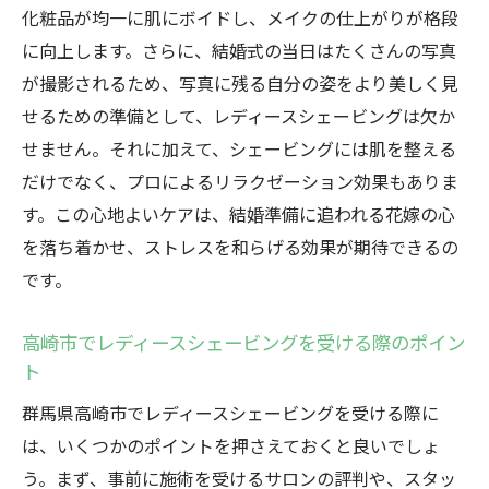
効果
化粧品が均一に肌にボイドし、メイクの仕上がりが格段
レディースシェービングで最高の写真を残
に向上します。さらに、結婚式の当日はたくさんの写真
す秘訣
が撮影されるため、写真に残る自分の姿をより美しく見
特別な瞬間をより美しく演出するシェービ
せるための準備として、レディースシェービングは欠か
ング
せません。それに加えて、シェービングには肌を整える
高崎市で写真映えする肌を手に入れる方法
だけでなく、プロによるリラクゼーション効果もありま
す。この心地よいケアは、結婚準備に追われる花嫁の心
レディースシェービングで自信を持てる写
を落ち着かせ、ストレスを和らげる効果が期待できるの
真写りに
です。
結婚式写真をより美しくする高崎市のシェ
ービング選び
高崎市でレディースシェービングを受ける際のポイン
ブライダルシェービングを受けるなら高崎市で
ト
の理由とは
群馬県高崎市でレディースシェービングを受ける際に
高崎市が選ばれる理由：ブライダルシェー
は、いくつかのポイントを押さえておくと良いでしょ
ビングの魅力
う。まず、事前に施術を受けるサロンの評判や、スタッ