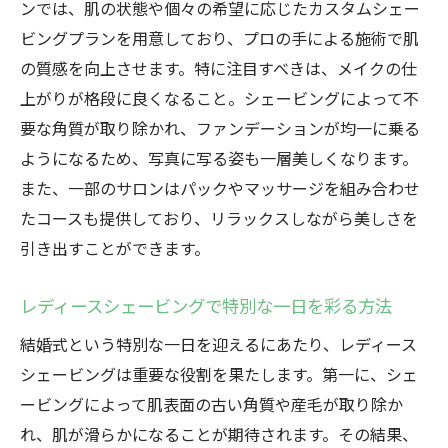
ングの技術
ンでは、肌の状態や個々の希望に応じたカスタムシェー
専門家が教えるシェービング効果を最大化
ビングプランを用意しており、プロの手による施術で肌
する方法
の質感を向上させます。特に注目すべきは、メイクの仕
上がりが格段に良くなること。シェービングによって不
結婚式前に知っておきたいプロのシェービ
要な角質が取り除かれ、ファンデーションが均一に乗る
ング技術
ようになるため、写真に写る姿も一層美しくなります。
高崎市のサロンで受けるブライダルシェー
また、一部のサロンはパックやマッサージを組み合わせ
ビングの特徴
たコースも提供しており、リラックスしながら美しさを
プロの手によるレディースシェービングの
引き出すことができます。
魅力
高崎市で体験するブライダルシェービング
レディースシェービングで特別な一日を彩る方法
のおすすめ
結婚式という特別な一日を迎えるにあたり、レディース
レディースシェービングで結婚式の写真をより
シェービングは重要な役割を果たします。第一に、シェ
美しく
ービングによって肌表面の古い角質や産毛が取り除か
結婚式の写真映えを狙う！シェービングの
れ、肌が滑らかになることが期待されます。その結果、