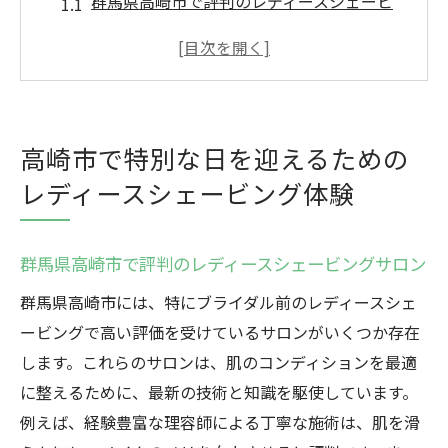
群馬県高崎市で評判のレディースシェービ
ングサロン
結婚式前に知っておきたい高崎市のシェー
ビングオプション
レディースシェービングで特別な一日を彩
高崎市で特別な日を迎えるための
る方法
レディースシェービング体験
高崎市でレディースシェービングを受ける
際のポイント
プロが語る高崎市のレディースシェービン
群馬県高崎市で評判のレディースシェービングサロン
グの魅力
群馬県高崎市には、特にブライダル前のレディースシェ
高崎市でのレディースシェービング体験記
ービングで高い評価を受けているサロンがいくつか存在
結婚式前に輝く肌を手に入れるレディースシェ
します。これらのサロンは、肌のコンディションを最適
ービングの魅力
に整えるために、最新の技術と知識を駆使しています。
レディースシェービングで叶える輝く肌の
例えば、経験豊富な理容師による丁寧な施術は、肌を滑