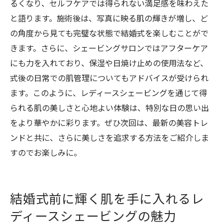
高崎市で理想の滑らか肌を手に入れるステ
るくなり、セルフケアでは得られない満足感を味わえた
ップ
と語ります。施術後は、写真に映る肌の輝きが増し、ど
の角度から見ても完璧な状態で結婚式を楽しむことがで
シェービングで肌を整える！高崎市のおす
きます。さらに、シェービングサロンではアフターケア
すめスポット
にも力を入れており、保湿や日焼け止めの使用法など、
高崎市で滑らかな肌を叶えるレディースシ
式後の日常での肌管理についてもアドバイスが受けられ
ェービング
ます。このように、レディースシェービングを通じて得
レディースシェービングで肌を整える方法
られる肌の美しさと心地よい体験は、特別な日の思い出
を紹介
をより華やかに彩ります。ぜひ次回は、最新の美容トレ
高崎市で滑らかな肌を手に入れたい方への
ンドと共に、さらに美しさを追求する方法をご紹介しま
アドバイス
すのでお楽しみに。
結婚式準備に欠かせないレディースシェービン
グの効果
結婚式準備に必須のレディースシェービン
結婚式前に輝く肌を手に入れるレ
グの利点
ディースシェービングの魅力