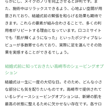
秘密
らかにし、メイクのノリを向上させると評判です。ま
た、施術中はリラックスできるよう、心地よい空間が用
結婚式前の肌準備に欠かせないシェービン
意されており、結婚式前の緊張を和らげる効果も期待で
グの利点
きます。これらの要素が組み合わさることで、多くの利
レディースシェービングで得られる肌の透
用者がリピートする理由となっています。口コミサイト
明感
でも「肌が輝くようになった」といったポジティブなレ
高崎市で理想の肌を手に入れる！おすすめ
ビューが多数寄せられており、実際に足を運んでその効
シェービング
果を実感することができるでしょう。
輝く肌のためのレディースシェービングと
は
結婚式前に知っておきたい高崎市のシェービングオプ
高崎市のレディースシェービングで肌を美
ション
しく保つ方法
結婚式は一生に一度の大切な日。そのため、どんな小さ
プロの技術で肌を整える高崎市のブライダルシ
な部分にも気を配りたいものです。高崎市で提供されて
ェービング
いるレディースシェービングオプションは、新婦の肌を
高崎市で受けるプロのブライダルシェービ
最高の状態に整えるために欠かせない存在です。各サロ