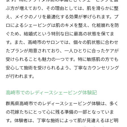
高崎市で人気のレディースシェービングの
ぶ方が増えており、その理由としては、肌を滑らかに整
ポイント
え、メイクのノリを最適化する効果が挙げられます。プ
特別な日を迎えるために必要なシェービン
ロによるシェービングは肌のキメを整え、化粧崩れを防
グとは
ぐため、結婚式という特別な日に最高の状態を保てま
高崎市で選ばれるレディースシェービング
す。また、高崎市のサロンでは、個々の肌状態に合わせ
の特長
たプランが用意されており、一人ひとりに合ったケアが
人気のレディースシェービングで特別な一
受けられることも魅力の一つです。特に敏感肌の方でも
日を迎える
安心して施術を受けられるよう、丁寧なカウンセリング
高崎市のレディースシェービングが支持さ
が行われます。
れる理由
高崎市でのレディースシェービング体験記
高崎市で叶えるシェービングで滑らか肌を手に
入れる方法
群馬県高崎市でのレディースシェービング体験は、多く
レディースシェービングで実現する滑らか
の花嫁たちにとって心に残る準備の一部となっていま
肌の秘訣
す。体験者は、丁寧な施術によって肌が見違えるほど明