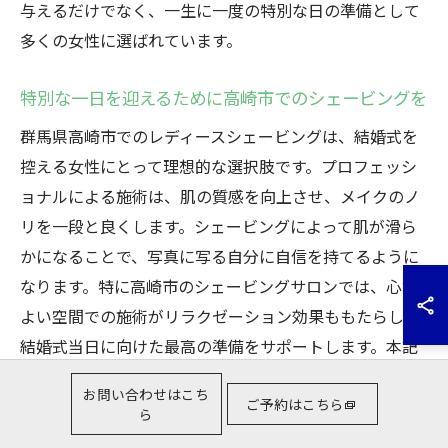
与えるだけでなく、一生に一度の特別な日の準備として
多くの女性に選ばれています。
特別な一日を迎えるために高崎市でのシェービングを
群馬県高崎市でのレディースシェービングは、結婚式を
控える女性にとって理想的な選択肢です。プロフェッシ
ョナルによる施術は、肌の質感を向上させ、メイクのノ
リを一段と良くします。シェービングによって肌が滑ら
かになることで、写真に写る自分に自信を持てるように
なります。特に高崎市のシェービングサロンでは、心地
よい空間での施術がリラクゼーション効果ももたらし、
結婚式当日に向けた最高の準備をサポートします。本記
事を最後までお読みいただきありがとうございます。次
お問い合わせはこち
回も皆様の美容に役立つ情報をお届けしますので、楽し
ご予約はこちら
ら
みにお待ちください。