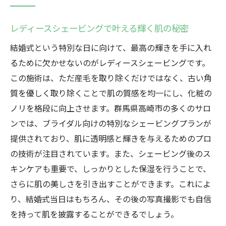
高崎市でのシェービングで結婚式の準備を
万全に
レディースシェービングで叶える輝く肌の秘密
レディースシェービングの効果を最大限に
結婚式という特別な日に向けて、最高の輝きを手に入れ
活用する
るために欠かせないのがレディースシェービングです。
高崎市でのシェービングが結婚式準備に欠
この施術は、ただ産毛を取り除くだけではなく、古い角
かせない理由
質を優しく取り除くことで肌の質感を均一にし、化粧の
結婚式前の肌ケアに最適なレディースシェ
ノリを格段に向上させます。群馬県高崎市の多くのサロ
ービング
ンでは、ブライダル向けの特別なシェービングプランが
高崎市でのレディースシェービングの効果
提供されており、肌に透明感と輝きを与えるためのプロ
を体験する
の技術が注目されています。また、シェービング後のス
キンケアも重要で、しっかりとした保湿を行うことで、
さらに肌の美しさを引き出すことができます。これによ
り、結婚式当日はもちろん、その後の写真撮影でも自信
を持って肌を披露することができるでしょう。