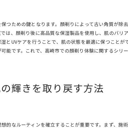
プロの顏剃り技術の秘密
顏剃り後の肌ケアで差をつける
を保つための鍵となります。顏剃りによって古い角質が除
初めてでも安心！高崎市の顏剃りサロンの選び方
室では、顏剃り後に高品質な保湿製品を使用し、肌のバリ
初心者でも安心な顏剃りサロンの特徴
湿とUVケアを行うことで、肌の状態を最適に保つことが
高崎市で評判の顏剃りサロン探しのコツ
が可能です。これで、高崎市での顏剃り体験に関するシリ
初めての顏剃り体験に向けた準備
顏剃りサロン選びで失敗しない方法
顏剃りサロンでの体験談から学ぶ
肌の輝きを取り戻す方法
顏剃り初心者におすすめの高崎市のサロン
顏剃りで叶える美肌と小顔効果を高崎市で実感
顏剃りがもたらす美肌の秘密
小顔効果を実感する顏剃りテクニック
高崎市で美肌と小顔を手に入れる方法
理想的なルーティンを確立することが重要です。まず、施