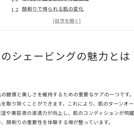
顏剃りで得られる肌の変化
高崎市での顏剃り体験の違い
プロが選ぶ高崎市のシェービングスポット
顏剃りの歴史と現代での進化
顏剃り後のアフターケアの必要性
ロのシェービングの魅力とは
究極の顏剃り体験で肌の輝きを取り戻す方法
理想的な顏剃りルーティンとは
プロが教える顏剃り前の準備
顏剃り後のスキンケアテクニック
肌の健康と美しさを維持するための重要なケアの一つです
高崎市における顏剃りのトレンド
毛を取り除くことができます。これにより、肌のターンオ
保湿や美容液の浸透力が向上し、肌のコンディションが飛
最適な顏剃りアイテムの選び方
り、顏剃りの重要性を体験する場が整っています。
プロフェッショナルな顏剃り体験の効果