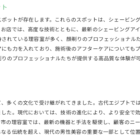
プロが伝授する顏剃りの楽しみ方
ット
高崎市で注目の顏剃りサロンが提供する極上ケア
スポットが存在します。これらのスポットは、シェービン
高崎市の顏剃りサロンの最新サービス
るお店では、高度な技術とともに、最新のシェービングア
極上ケアを体感できるサロン選びのポイント
持されている理容室が多く、顏剃りのプロフェッショナル
顏剃りサロンでの特別メニュー紹介
アにも力を入れており、施術後のアフターケアについても
プロが認める高崎市の顏剃りサロン
剃りのプロフェッショナルたちが提供する高品質な体験が
顏剃りサロンの予約前に知っておきたいこと
サロンでの顏剃り体験がもたらすもの
プロフェッショナルな顏剃りが生む肌の新たな輝き
プロによる顏剃りで得られる肌の効果
て、多くの文化で受け継がれてきました。古代エジプトで
顏剃りが肌に与えるポジティブな影響
ました。現代においては、技術の進化により、より安全で
崎市の理容室では、最新の機器と手法を駆使し、顧客のニ
高崎市で体験するプロフェッショナルな顏剃り
単なる伝統を超え、現代の男性美容の重要な一部として位
顏剃りで実感する肌の変化