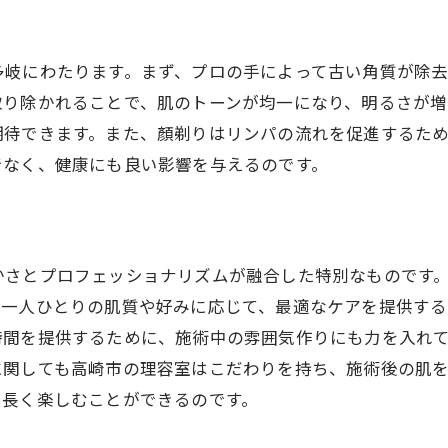
メンズ必見！高崎市の顏剃りで新しい自分を発見
顏剃りがもたらすメンズ美容効果
多岐にわたります。まず、プロの手によって古い角質が除
プロが推薦する高崎市の顏剃りサロン
取り除かれることで、肌のトーンが均一になり、明るさが増
顏剃りが変えるあなたの第一印象
期待できます。また、顏剃りはリンパの流れを促進するた
高崎市で顏剃りを体験するメリット
でなく、健康にも良い影響を与えるのです。
顏剃り後のメンズスキンケアアプローチ
顏剃りで自信を持つ秘訣
顏剃りのプロが教える高崎市での至福のひととき
かさとプロフェッショナリズムが融合した特別なものです
顏剃りがもたらすリラクゼーション効果
様一人ひとりの肌質や好みに応じて、最適なケアを提供す
高崎市で味わう顏剃りの贅沢な時間
時間を提供するために、施術中の雰囲気作りにも力を入れ
専門家の手による顏剃り体験の魅力
に関しても高崎市の理容室はこだわりを持ち、施術後の肌
顏剃りが心身に与えるリフレッシュ効果
を長く楽しむことができるのです。
顏剃り前後のおすすめリラックス方法