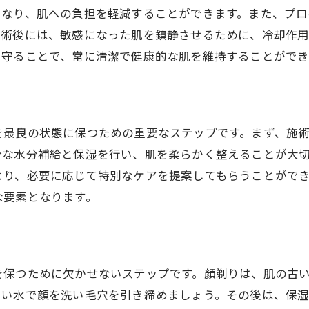
くなり、肌への負担を軽減することができます。また、プ
顏剃りで変わる肌質の向上
施術後には、敏感になった肌を鎮静させるために、冷却作
顏剃りが美容に与える多面的な効果
を守ることで、常に清潔で健康的な肌を維持することができ
高崎市の顏剃りサロンで得られる美容効果
を最良の状態に保つための重要なステップです。まず、施
分な水分補給と保湿を行い、肌を柔らかく整えることが大
より、必要に応じて特別なケアを提案してもらうことがで
な要素となります。
を保つために欠かせないステップです。顏剃りは、肌の古
たい水で顔を洗い毛穴を引き締めましょう。その後は、保