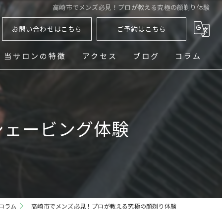
高崎市でメンズ必見！プロが教える究極の顏剃り体験
お問い合わせはこちら
ご予約はこちら
当サロンの特徴
アクセス
ブログ
コラム
ヘッドスパ
シェービング
シェービング体験
メンズ
フェード
パーマ
コラム
高崎市でメンズ必見！プロが教える究極の顏剃り体験