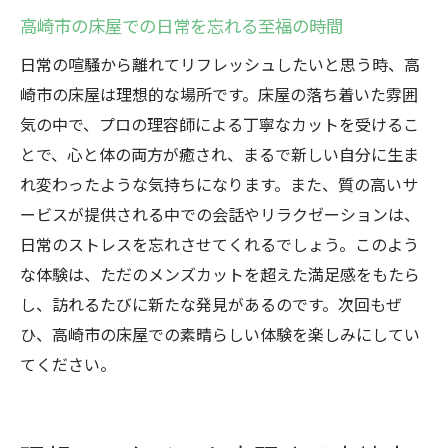
高崎市の床屋が提供する高品質なカット
高崎市の床屋での日常を忘れる至福の時間
高崎市での床屋の人気の秘密に迫る
日常の喧騒から離れてリフレッシュしたいと思う時、高
高崎市の床屋が選ばれる理由を探る
崎市の床屋は理想的な場所です。床屋の落ち着いた雰囲
高崎市の床屋での満足度が高い理由
気の中で、プロの理容師による丁寧なカットを受けるこ
高崎市の床屋での施術後も続くスタイル維持の
とで、心と体の両方が癒され、まるで新しい自分に生ま
秘訣
れ変わったような気持ちになります。また、質の高いサ
高崎市の床屋で教わるスタイル維持のテク
ービスが提供される中での会話やリラクゼーションは、
ニック
日常のストレスを忘れさせてくれるでしょう。このよう
施術後も続く高崎市の床屋のスタイルの秘
な体験は、ただのメンズカットを超えた満足感をもたら
密
し、訪れるたびに新たな発見があるのです。次回もぜ
ひ、高崎市の床屋での素晴らしい体験を楽しみにしてい
高崎市の床屋でのカット後のスタイリング
てください。
コツ
高崎市の床屋でのアフターケアの重要性
高崎市の床屋でのスタイルが長持ちする理