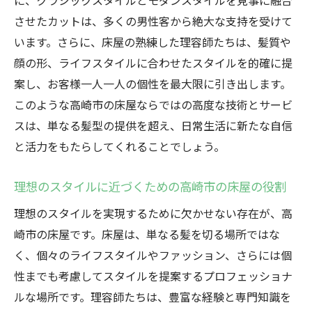
に、クラシックスタイルとモダンスタイルを見事に融合
術
させたカットは、多くの男性客から絶大な支持を受けて
トレンドを先取りする高崎市の床屋のスタ
います。さらに、床屋の熟練した理容師たちは、髪質や
イリング
顔の形、ライフスタイルに合わせたスタイルを的確に提
高崎市の床屋でのカットがライフスタイル
案し、お客様一人一人の個性を最大限に引き出します。
を変える
このような高崎市の床屋ならではの高度な技術とサービ
高崎市の床屋でのカット後に続く満足感
スは、単なる髪型の提供を超え、日常生活に新たな自信
プロの目線から見る高崎市の床屋でのスタ
と活力をもたらしてくれることでしょう。
イル実現
高崎市の床屋で味わう落ち着きと技術の融合
理想のスタイルに近づくための高崎市の床屋の役割
高崎市の床屋でのリラックス体験
理想のスタイルを実現するために欠かせない存在が、高
高崎市の床屋で施される確かな技術
崎市の床屋です。床屋は、単なる髪を切る場所ではな
く、個々のライフスタイルやファッション、さらには個
高崎市の床屋で味わう優雅なひととき
性までも考慮してスタイルを提案するプロフェッショナ
高崎市の床屋が提供する心地よい空間
ルな場所です。理容師たちは、豊富な経験と専門知識を
高崎市の床屋での施術がもたらす癒しの時