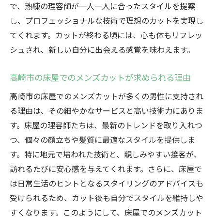
で、熟練の理容師が一人一人に合ったスタイルを提案
想の自分
し、プロフェッショナルな技術で理想のカットを実現し
高崎市の床屋でのカットが日常に与えるイ
てくれます。カットが終わる頃には、心も体もリフレッ
ンパクト
シュされ、新しい自分に出会える感覚を味わえます。
高崎市の床屋で日常の喧騒を忘れるリラックス
タイム
高崎市の床屋でのメンズカットが求められる理由
高崎市の床屋で味わう静かな時間
高崎市の床屋でのメンズカットが多くの男性に支持され
高崎市の床屋で提供される心地よい空間
る理由は、その細やかなサービスと高い技術力にありま
高崎市の床屋での施術がもたらす癒し
す。床屋の理容師たちは、最新のトレンドを取り入れつ
高崎市の床屋での日常を離れる方法
つ、個々の顔立ちや髪質に最適なスタイルを提供しま
高崎市の床屋でのリラックスが与える効果
す。特に地元で培われた技術と、親しみやすい接客が、
訪れるたびに安心感を与えてくれます。さらに、床屋で
高崎市の床屋で感じる非日常の贅沢
は日常生活のヒントとなるスタイリングのアドバイスも
熟練の理容師が提供する高崎市での理想の床屋
受けられるため、カット後も自分でスタイルを維持しや
体験
すくなります。このようにして、床屋でのメンズカット
高崎市の熟練理容師によるテクニックの魅