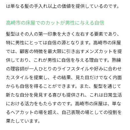
は単なる髪の手入れ以上の価値を提供しているのです。
力
高崎市でのメンズカットにおける理容師の
高崎市の床屋でのカットが男性に与える自信
こだわり
髪型はその人の第一印象を大きく左右する要素であり、
理想のカットを実現する高崎市の理容師の
特に男性にとっては自信の源となります。高崎市の床屋
実力
では、顧客の特徴を最大限に引き出すメンズカットを提
高崎市の理容師が創り出す独自のスタイル
供しており、これが男性に自信を与える理由です。熟練
高崎市の理想の床屋体験を支える熟練の技
の理容師が一人ひとりのライフスタイルや好みに合わせ
高崎市の理容師が提案するスタイリング方
たスタイルを提案し、その結果、見た目だけでなく内面
法
からも自信を得ることができます。また、髪型を通じて
床屋でのメンズカットが高崎市で人気の理由と
新たな自分を発見する喜びも提供され、これは日常生活
は
における活力をもたらすのです。高崎市の床屋は、単な
るヘアカットの場を超え、自己表現の場としての役割を
高崎市の床屋が支持される理由
果たしています。
メンズカットの流行を捉える高崎市の床屋