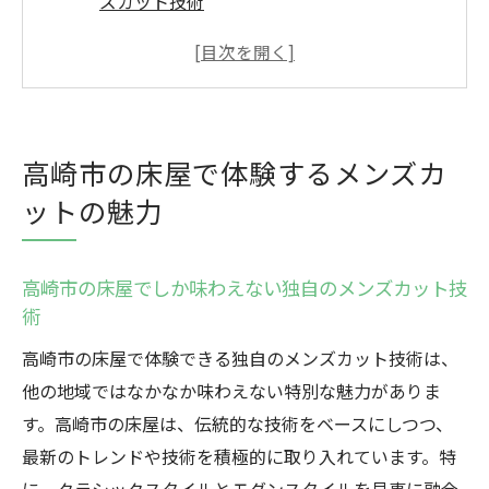
ズカット技術
理想のスタイルに近づくための高崎市の床
屋の役割
高崎市の床屋で提供されるリラクゼーショ
ンとカットの融合
高崎市の床屋で体験するメンズカ
高崎市の床屋でのメンズカットが求められ
ットの魅力
る理由
高崎市の床屋でのカットが男性に与える自
信
高崎市の床屋でしか味わえない独自のメンズカット技
術
高崎市の床屋での日常を忘れる至福の時間
理想のスタイルを実現する高崎市の床屋でのメ
高崎市の床屋で体験できる独自のメンズカット技術は、
ンズカット
他の地域ではなかなか味わえない特別な魅力がありま
す。高崎市の床屋は、伝統的な技術をベースにしつつ、
高崎市の床屋での細やかなスタイル提案
最新のトレンドや技術を積極的に取り入れています。特
顔の形に合わせた高崎市の床屋のカット技