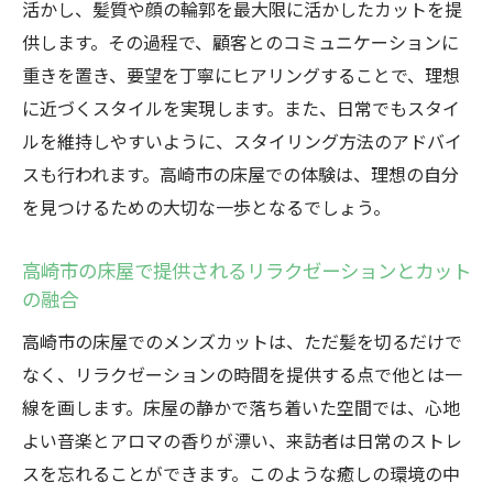
活かし、髪質や顔の輪郭を最大限に活かしたカットを提
間
供します。その過程で、顧客とのコミュニケーションに
高崎市の床屋での技術とサービスの相乗効
重きを置き、要望を丁寧にヒアリングすることで、理想
果
に近づくスタイルを実現します。また、日常でもスタイ
床屋でのプロのアドバイスで手に入れる自分ら
ルを維持しやすいように、スタイリング方法のアドバイ
しいカット
スも行われます。高崎市の床屋での体験は、理想の自分
高崎市の床屋での個性を引き出すカウンセ
を見つけるための大切な一歩となるでしょう。
リング
プロのアドバイスで得る高崎市の床屋での
高崎市の床屋で提供されるリラクゼーションとカット
の融合
スタイル
自分らしさを追求する高崎市の床屋でのア
高崎市の床屋でのメンズカットは、ただ髪を切るだけで
プローチ
なく、リラクゼーションの時間を提供する点で他とは一
線を画します。床屋の静かで落ち着いた空間では、心地
高崎市の床屋の専門家による髪質に応じた
よい音楽とアロマの香りが漂い、来訪者は日常のストレ
提案
スを忘れることができます。このような癒しの環境の中
高崎市の床屋でのアドバイスが実現する理