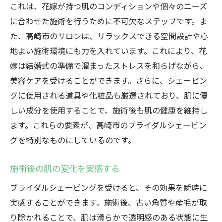
シェービングの流れと所要時間
これは、花嫁が持つ肌のコンディションや個々のニーズ
プロならではの細やかな技術
に合わせた施術を行うために不可欠なステップです。ま
施術者とのコミュニケーションの重要性
た、高崎市のサロンは、リラックスできる空間設計や心
地よい施術環境にも力を入れています。これにより、花
高崎市の最新トレンドを取り入れた施術
嫁は結婚式の準備で溜まったストレスを和らげながら、
体験者の声から見る施術の価値
美容ケアを受けることができます。さらに、シェービン
ブライダルシェービングで輝く肌を手に入れる
グに使用される道具や化粧品も厳選されており、肌に優
方法
しい成分を使用することで、施術後も肌の健康を維持し
自分に合ったシェービングプランの選び方
ます。これらの要素が、高崎市のブライダルシェービン
施術前後のセルフケア方法
グを特別なものにしているのです。
高崎市でおすすめのスキンケア製品
施術後の肌の変化を実感する
理想の肌を手に入れるためのステップ
シェービング効果を高める日常ケア
ブライダルシェービングを受けると、その効果を瞬時に
花嫁に寄り添うスキンケアアドバイス
実感することができます。施術後、古い角質や産毛が取
り除かれることで、肌は滑らかで透明感のある状態に生
結婚式準備に最適な高崎市のブライダルシェー