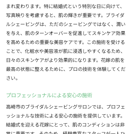
まれ変わります。特に結婚式という特別な日に向けて、
ビングとは
写真映りを考慮すると、肌の輝きが重要です。ブライダ
花嫁のための特別プラン紹介
ルシェービングは、ただのシェービングではなく、潤い
高崎市のサロンでの施術予約方法
を与え、肌のターンオーバーを促進してスキンケア効果
結婚式前に押さえておきたいポイント
を高めるための重要な美容ケアです。この施術を受ける
施術後のアフターケアとサポート
ことで、化粧水や美容液が肌に浸透しやすくなるため、
プロが勧める高崎市の隠れ家サロン
日々のスキンケアがより効果的になります。花嫁の肌を
ブライダルシェービングを最大限に活かす
最高の状態に整えるために、プロの技術を体験してくだ
方法
さい。
ブライダルシェービングが写真に残る美しさを
プロフェッショナルによる安心の施術
引き出す理由
写真映えを叶えるシェービングの効果
高崎市のブライダルシェービングサロンでは、プロフェ
ッショナルな技術による安心の施術を提供しています。
肌の質感を際立たせるテクニック
結婚式を迎える花嫁にとって、肌のコンディションは非
施術後の肌で得られる自信
常に重要です。そのため、経験豊富なスタッフが一人ひ