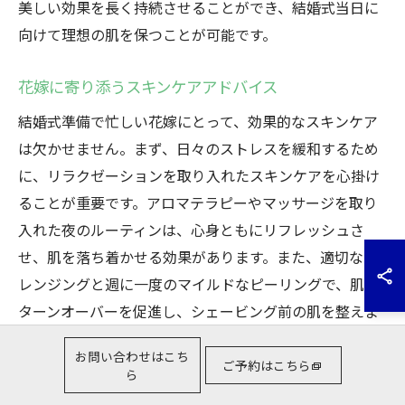
美しい効果を長く持続させることができ、結婚式当日に
向けて理想の肌を保つことが可能です。
花嫁に寄り添うスキンケアアドバイス
結婚式準備で忙しい花嫁にとって、効果的なスキンケア
は欠かせません。まず、日々のストレスを緩和するため
に、リラクゼーションを取り入れたスキンケアを心掛け
ることが重要です。アロマテラピーやマッサージを取り
入れた夜のルーティンは、心身ともにリフレッシュさ
せ、肌を落ち着かせる効果があります。また、適切なク
レンジングと週に一度のマイルドなピーリングで、肌の
ターンオーバーを促進し、シェービング前の肌を整えま
しょう。最後に、ブライダルシェービングを受けた後
お問い合わせはこち
は、こまめな保湿と紫外線対策を徹底し、肌の輝きを維
ご予約はこちら
ら
持することが大切です。こうした心遣いが、結婚式とい