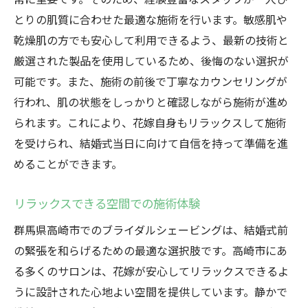
プロカメラマンが語るシェービングの重要
とりの肌質に合わせた最適な施術を行います。敏感肌や
性
乾燥肌の方でも安心して利用できるよう、最新の技術と
高崎市での施術を活かした撮影準備
厳選された製品を使用しているため、後悔のない選択が
思い出に残る写真を作るために
可能です。また、施術の前後で丁寧なカウンセリングが
特別な日のためのブライダルシェービングが心
行われ、肌の状態をしっかりと確認しながら施術が進め
を落ち着かせる理由
られます。これにより、花嫁自身もリラックスして施術
心の余裕を生む施術の一環
を受けられ、結婚式当日に向けて自信を持って準備を進
めることができます。
リラックス空間での癒しの時間
結婚式準備のストレスを軽減する方法
リラックスできる空間での施術体験
高崎市のサロンでのリフレッシュ体験
群馬県高崎市でのブライダルシェービングは、結婚式前
心身ともに整える施術の魅力
の緊張を和らげるための最適な選択肢です。高崎市にあ
花嫁の心を癒す特別なひととき
る多くのサロンは、花嫁が安心してリラックスできるよ
うに設計された心地よい空間を提供しています。静かで