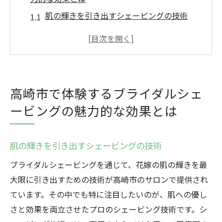
肌の輝きを引き出すシェービングの技術
高崎市でのブライダルシェービングの特長
施術後の肌の変化を実感する
プロフェッショナルによる安心の施術
リラックスできる空間での施術体験
高崎市で体験するブライダルシェ
高崎市での予約の流れと注意点
ービングの魅力的な効果とは
花嫁のためのブライダルシェービングがもたら
す美肌の秘密
肌の輝きを引き出すシェービングの技術
美肌を叶えるシェービングの秘密
ブライダルシェービングを通じて、花嫁の肌の輝きを最
肌を整えるための準備とケア
大限に引き出すための技術が高崎市のサロンで提供され
高崎市の専門家による肌診断
ています。その中でも特に注目したいのが、肌への優し
シェービング後のスキンケアの重要性
さと効果を両立させたプロのシェービング技術です。シ
花嫁の美しさを引き立てる理由