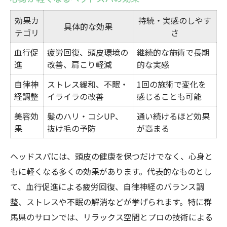
効果カ
持続・実感のしやす
具体的な効果
テゴリ
さ
血行促
疲労回復、頭皮環境の
継続的な施術で長期
進
改善、肩こり軽減
的な実感
自律神
ストレス緩和、不眠・
1回の施術で変化を
経調整
イライラの改善
感じることも可能
美容効
髪のハリ・コシUP、
通い続けるほど効果
果
抜け毛の予防
が高まる
ヘッドスパには、頭皮の健康を保つだけでなく、心身と
もに軽くなる多くの効果があります。代表的なものとし
て、血行促進による疲労回復、自律神経のバランス調
整、ストレスや不眠の解消などが挙げられます。特に群
馬県のサロンでは、リラックス空間とプロの技術による