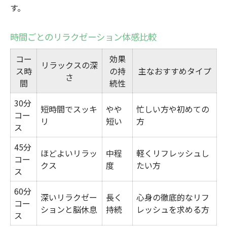
す。
時間ごとのリラクゼーション体感比較
コー
効果
リラックスの深
ス時
の持
主なおすすめタイプ
さ
間
続性
30分
短時間でスッキ
やや
忙しい方や初めての
コー
リ
短い
方
ス
45分
ほどよいリラッ
中程
軽くリフレッシュし
コー
クス
度
たい方
ス
60分
深いリラクゼー
長く
心身の徹底的なリフ
コー
ションと脳休息
持続
レッシュを求める方
ス