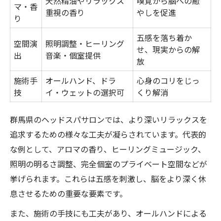
天然精油やリラックス
嗅覚から脳への癒
マ・香
重視の香り
やしを促進
り
五感を落ち着か
空間演
照明調整・ヒーリング
せ、現実からの解
出
音楽・個室提供
放
施術手
オールハンド、ドラ
心身のコリをじっ
技
イ・ウェットの選択可
くり解消
群馬県のヘッドスパサロンでは、より深いリラックスを
追求するための様々な工夫が凝らされています。代表的
な例として、アロマの香り、ヒーリングミュージック、
照明の明るさ調整、完全個室のプライベート空間などが
挙げられます。これらは五感を刺激し、脳をより深く休
息させるための重要な要素です。
また、施術の手技にも工夫があり、オールハンドによる