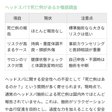
ヘッドスパで死亡例があるか徹底調査
項目
現状
注意点
死亡例の報
標準施術なら大きな
ほとんど報告なし
告
リスクは低い
リスクが高
持病・重度体調不
事前カウンセリング
まるケース
良・頭部外傷
と医師相談が重要
サロンのリ
健康状態チェック
自己申告・不調時は
スク対策
と体調急変時対応
施術を中断
ヘッドスパに関する安全性への不安として「死亡例はあ
るのか？」という質問が多く寄せられます。現時点で、
通常のヘッドスパ施術による死亡例は国内外でほとんど
報告されていません。これは、施術がリラクゼーション
や血行促進を目的とし、過度な力を加えることなく安全