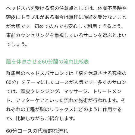
深いリラクゼーションを叶える施術とは
ヘッドスパを受ける際の注意点としては、体調不良時や
極上のリラクゼーション施術工程表
頭皮にトラブルがある場合は無理に施術を受けないこと
アロマや音楽の活用で深まる癒し
が大切です。初めての方でも安心して利用できるよう、
プロの技術が生む心地よさの秘密
事前カウンセリングを重視しているサロンを選ぶとよい
五感を刺激するヘッドスパの工夫
でしょう。
施術中に感じる体調変化と対策
脳を休息させる60分間の流れ比較表
悩みや疲労にヘッドスパが効く瞬間
群馬県のヘッドスパサロンでは「脳を休息させる究極の
ヘッドスパが効く悩み別おすすめ表
60分」をテーマにしたコースが人気です。多くのサロン
肩こり・眼精疲労にも嬉しい効果
では、頭皮クレンジング、マッサージ、トリートメン
ストレス解消に役立つタイミング
ト、アフターケアといった流れで施術が行われます。そ
頭皮の血行促進がもたらす変化
れぞれの工程が脳のリラックスにどのように作用する
体調が気になる方へのアドバイス
か、比較しながらご紹介します。
60分コースの代表的な流れ