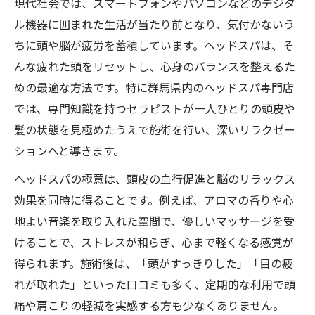
現代社会では、スマートフォンやパソコンなどのデジタ
群馬県ヘッドスパで得られる満足感とは
ル機器に囲まれた生活が当たり前となり、気付かないう
究極の60分が頭の疲れを癒す理由
ちに頭や脳が疲労を蓄積しています。ヘッドスパは、そ
60分ヘッドスパで得られる効果一覧
んな疲れた頭をリセットし、心身のバランスを整えるた
時間ごとのリラクゼーション体感比較
めの最適な方法です。特に群馬県内のヘッドスパ専門店
脳の休息と頭皮ケアが同時に叶う秘密
では、専門知識を持つセラピストが一人ひとりの頭皮や
究極の60分が人気な理由に迫る
髪の状態を見極めたうえで施術を行い、深いリラクゼー
ションへと導きます。
短時間施術との違いを徹底解説
ヘッドスパの効果や安全性に納得する
ヘッドスパの極意は、頭皮の血行促進と脳のリラックス
効果を同時に得ることです。例えば、アロマの香りや心
ヘッドスパの安全性チェックリスト
地よい音楽を取り入れた空間で、優しいマッサージを受
施術前に知りたいリスクと注意点
けることで、ストレスが和らぎ、心まで軽くなる感覚が
ヘッドスパで死亡例があるか徹底調査
得られます。施術後は、「頭がすっきりした」「目の疲
頭皮や髪への効果を実感するには
れが取れた」といった口コミも多く、定期的な利用で頭
持病がある方のための施術ガイド
痛や肩こりの軽減を実感する方も少なくありません。