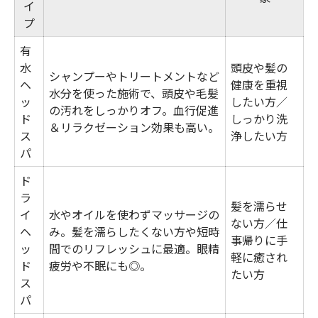
イ
プ
有
水
頭皮や髪の
シャンプーやトリートメントなど
ヘ
健康を重視
水分を使った施術で、頭皮や毛髪
ッ
したい方／
の汚れをしっかりオフ。血行促進
ド
しっかり洗
＆リラクゼーション効果も高い。
ス
浄したい方
パ
ド
ラ
髪を濡らせ
イ
水やオイルを使わずマッサージの
ない方／仕
ヘ
み。髪を濡らしたくない方や短時
事帰りに手
ッ
間でのリフレッシュに最適。眼精
軽に癒され
ド
疲労や不眠にも◎。
たい方
ス
パ