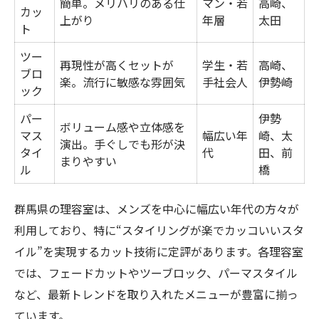
簡単。メリハリのある仕
マン・若
高崎、
カッ
上がり
年層
太田
ト
ツー
再現性が高くセットが
学生・若
高崎、
ブロ
楽。流行に敏感な雰囲気
手社会人
伊勢崎
ック
パー
伊勢
ボリューム感や立体感を
マス
幅広い年
崎、太
演出。手ぐしでも形が決
タイ
代
田、前
まりやすい
ル
橋
群馬県の理容室は、メンズを中心に幅広い年代の方々が
利用しており、特に“スタイリングが楽でカッコいいスタ
イル”を実現するカット技術に定評があります。各理容室
では、フェードカットやツーブロック、パーマスタイル
など、最新トレンドを取り入れたメニューが豊富に揃っ
ています。