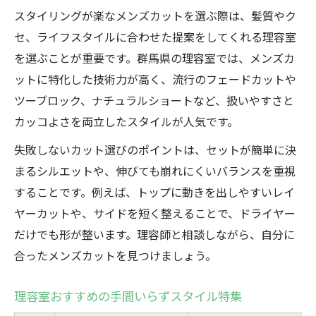
手間いらずのメンズヘアを理容室で体感
スタイリングが楽なメンズカットを選ぶ際は、髪質やク
理容室で体験できる簡単ヘアスタイルまと
セ、ライフスタイルに合わせた提案をしてくれる理容室
め
を選ぶことが重要です。群馬県の理容室では、メンズカ
手間いらずヘアの理容室活用法
ットに特化した技術力が高く、流行のフェードカットや
理容室選びで日々のセットが変わる
ツーブロック、ナチュラルショートなど、扱いやすさと
カッコよさを両立したスタイルが人気です。
理容室の時短スタイリングテクニック
手軽さとカッコよさ両立の理容室実例
失敗しないカット選びのポイントは、セットが簡単に決
群馬県の理容室が提案する最新の髪型特集
まるシルエットや、伸びても崩れにくいバランスを重視
することです。例えば、トップに動きを出しやすいレイ
理容室発！最新トレンド髪型カタログ
ヤーカットや、サイドを短く整えることで、ドライヤー
群馬県理容室で注目のヘアデザイン
だけでも形が整います。理容師と相談しながら、自分に
理容室が提案する旬のメンズヘア
合ったメンズカットを見つけましょう。
トレンド先取り理容室スタイル紹介
理容室で話題のスタイリング例
理容室おすすめの手間いらずスタイル特集