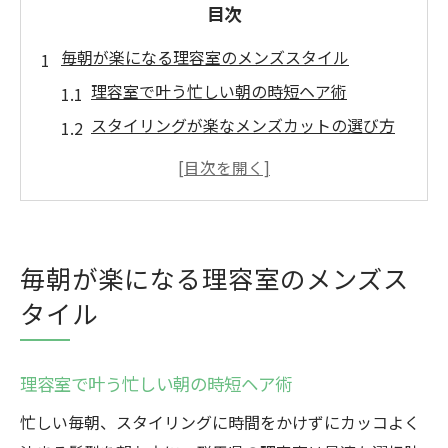
目次
毎朝が楽になる理容室のメンズスタイル
理容室で叶う忙しい朝の時短ヘア術
スタイリングが楽なメンズカットの選び方
理容室おすすめの手間いらずスタイル特集
扱いやすさ重視の理容室スタイル提案
理容室で簡単セットを実現する秘訣
忙しい男性に最適な群馬県理容室の魅力
毎朝が楽になる理容室のメンズス
群馬県理容室の便利サービス比較表
タイル
忙しい男性に理容室が選ばれる理由
理容室利用で効率的にカッコよさを手に入
理容室で叶う忙しい朝の時短ヘア術
れる
忙しい毎朝、スタイリングに時間をかけずにカッコよく
理容室の予約や営業時間のポイント