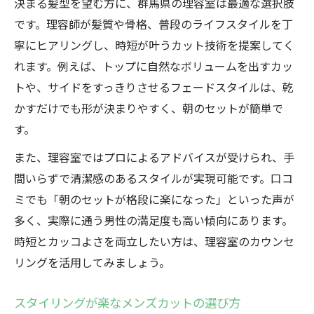
決まる髪型を望む方に、群馬県の理容室は最適な選択肢
群馬県理容室で得られる快適体験とは
です。理容師が髪質や骨格、普段のライフスタイルを丁
スタイリング簡単カットの技術が光る理由
寧にヒアリングし、時短が叶うカット技術を提案してく
理容室のカット技術比較と特徴一覧
れます。例えば、トップに自然なボリュームを出すカッ
スタイリングが楽になるカットの秘密
トや、サイドをすっきりさせるフェードスタイルは、乾
理容室での似合わせカット体験談
かすだけでも形が決まりやすく、朝のセットが簡単で
なぜ理容室の技術で時短が叶うのか
す。
理容室カットで持続するカッコよさ
また、理容室ではプロによるアドバイスが受けられ、手
理容室で叶える清潔感とカッコよさの両立
間いらずで清潔感のあるスタイルが実現可能です。口コ
ミでも「朝のセットが格段に楽になった」といった声が
理容室で作る清潔感重視の髪型例
多く、実際に通う男性の満足度も高い傾向にあります。
カッコよさと清潔感のバランスを理容室で
時短とカッコよさを両立したい方は、理容室のカウンセ
理容室が提案する爽やかメンズスタイル
リングを活用してみましょう。
清潔感を保つ理容室のアドバイス
理容室利用で第一印象アップを狙う
スタイリングが楽なメンズカットの選び方