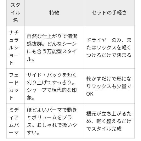
スタ
イル
特徴
セットの手軽さ
名
ナチ
自然な仕上がりで清潔
ュラ
ドライヤーのみ、ま
感抜群。どんなシーン
ルシ
たはワックスを軽く
にも合う万能型スタイ
ョー
つけるだけで決まる
ル。
ト
フェ
サイド・バックを短く
乾かすだけで形にな
ード
刈り上げてすっきり。
りワックスも少量で
カッ
シャープで現代的な印
OK
ト
象。
ミデ
ほどよいパーマで動き
根元が立ち上がるた
ィア
とボリュームをプラ
め、軽く整えるだけ
ムパ
ス。おしゃれで扱いや
でスタイル完成
ーマ
すい。