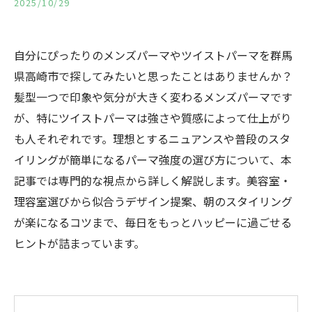
2025/10/29
自分にぴったりのメンズパーマやツイストパーマを群馬
県高崎市で探してみたいと思ったことはありませんか？
髪型一つで印象や気分が大きく変わるメンズパーマです
が、特にツイストパーマは強さや質感によって仕上がり
も人それぞれです。理想とするニュアンスや普段のスタ
イリングが簡単になるパーマ強度の選び方について、本
記事では専門的な視点から詳しく解説します。美容室・
理容室選びから似合うデザイン提案、朝のスタイリング
が楽になるコツまで、毎日をもっとハッピーに過ごせる
ヒントが詰まっています。