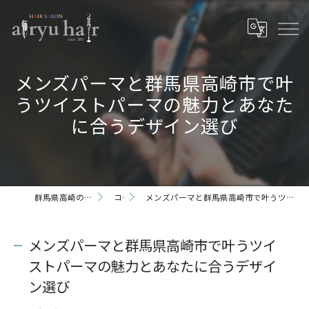
メンズパーマと群馬県高崎市で叶
うツイストパーマの魅力とあなた
に合うデザイン選び
群馬県高崎の理容室ならairyu hair
コラム
メンズパーマと群馬県高崎市で叶うツイストパーマの魅力とあなたに合うデザイン選び
メンズパーマと群馬県高崎市で叶うツイ
ストパーマの魅力とあなたに合うデザイ
ン選び