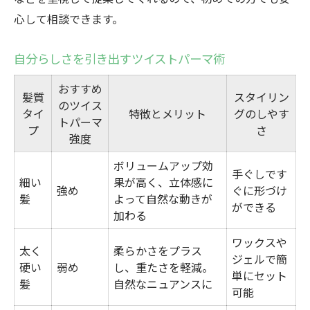
心して相談できます。
自分らしさを引き出すツイストパーマ術
おすすめ
髪質
スタイリン
のツイス
タイ
特徴とメリット
グのしやす
トパーマ
プ
さ
強度
ボリュームアップ効
手ぐしです
細い
果が高く、立体感に
強め
ぐに形づけ
髪
よって自然な動きが
ができる
加わる
ワックスや
太く
柔らかさをプラス
ジェルで簡
硬い
弱め
し、重たさを軽減。
単にセット
髪
自然なニュアンスに
可能