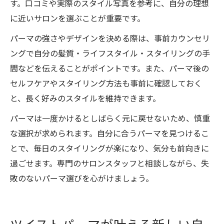
す。口コミや実際のスタイル写真を参考に、自分の理想
に近いサロンを選ぶことが重要です。
パーマの強さやデザインを決める際は、事前カウンセリ
ングで自分の髪質・ライフスタイル・スタイリングの手
間などを伝えることがポイントです。また、パーマ後の
セルフケアやスタイリング方法も事前に確認しておく
と、長く好みのスタイルを維持できます。
パーマは一度かけるとしばらく元に戻せないため、慎重
な選択が求められます。自分に合うパーマを見つけるこ
とで、毎日のスタイリングが楽になり、気分も前向きに
過ごせます。専門のサロンスタッフと相談しながら、失
敗のないパーマ選びを心がけましょう。