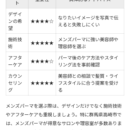
ト
デザイ
なりたいイメージを写真で伝
ンの希
★★★★☆
えると失敗しにくい
望
施術技
メンズパーマに強い美容師や
★★★★★
術
理容師を選ぶ
アフタ
パーマ後のケア方法やスタイ
★★★★☆
ーケア
リング法を事前確認
カウン
美容師との相談で髪質・ライ
セリン
★★★★★
フスタイルに合う提案を受け
グ
る
メンズパーマを選ぶ際は、デザインだけでなく施術技術
やアフターケアも重視しましょう。特に群馬県高崎市で
は、メンズパーマが得意なサロンや理容室が多数ありま