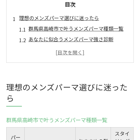
目次
理想のメンズパーマ選びに迷ったら
群馬県高崎市で叶うメンズパーマ種類一覧
あなたに似合うメンズパーマ強さ診断
髪質別メンズパーマの選び方ガイド
迷ったら試したいツイストパーマ体験談
パーマ選びで押さえたいポイント徹底解説
ツイストパーマが叶える新しい自分
理想のメンズパーマ選びに迷った
ツイストパーマで印象が変わる理由
ら
群馬で人気のツイストパーマスタイル比較
表
群馬県高崎市で叶うメンズパーマ種類一覧
メンズパーマで叶う理想のニュアンス
自分らしさを引き出すツイストパーマ術
スタイ
パー