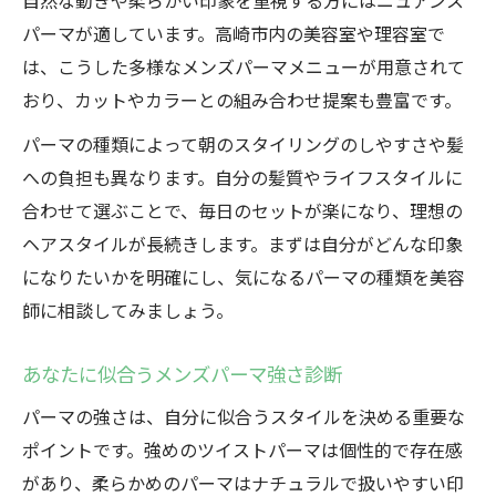
自然な動きや柔らかい印象を重視する方にはニュアンス
パーマが適しています。高崎市内の美容室や理容室で
は、こうした多様なメンズパーマメニューが用意されて
おり、カットやカラーとの組み合わせ提案も豊富です。
パーマの種類によって朝のスタイリングのしやすさや髪
への負担も異なります。自分の髪質やライフスタイルに
合わせて選ぶことで、毎日のセットが楽になり、理想の
ヘアスタイルが長続きします。まずは自分がどんな印象
になりたいかを明確にし、気になるパーマの種類を美容
師に相談してみましょう。
あなたに似合うメンズパーマ強さ診断
パーマの強さは、自分に似合うスタイルを決める重要な
ポイントです。強めのツイストパーマは個性的で存在感
があり、柔らかめのパーマはナチュラルで扱いやすい印