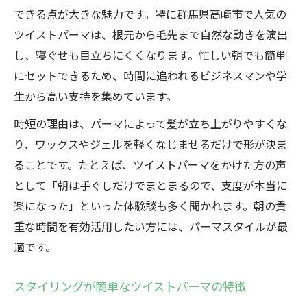
できる点が大きな魅力です。特に群馬県高崎市で人気の
ツイストパーマは、根元から毛先まで自然な動きを演出
し、寝ぐせも目立ちにくくなります。忙しい朝でも簡単
にセットできるため、時間に追われるビジネスマンや学
生から高い支持を集めています。
時短の理由は、パーマによって髪が立ち上がりやすくな
り、ワックスやジェルを軽くなじませるだけで形が決ま
ることです。たとえば、ツイストパーマをかけた方の声
として「朝は手ぐしだけでまとまるので、支度が本当に
楽になった」といった体験談も多く聞かれます。朝の貴
重な時間を有効活用したい方には、パーマスタイルが最
適です。
スタイリングが簡単なツイストパーマの特徴