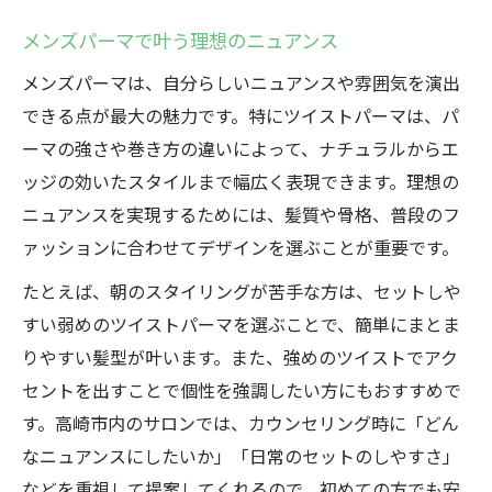
メンズパーマで叶う理想のニュアンス
メンズパーマは、自分らしいニュアンスや雰囲気を演出
できる点が最大の魅力です。特にツイストパーマは、パ
ーマの強さや巻き方の違いによって、ナチュラルからエ
ッジの効いたスタイルまで幅広く表現できます。理想の
ニュアンスを実現するためには、髪質や骨格、普段のフ
ァッションに合わせてデザインを選ぶことが重要です。
たとえば、朝のスタイリングが苦手な方は、セットしや
すい弱めのツイストパーマを選ぶことで、簡単にまとま
りやすい髪型が叶います。また、強めのツイストでアク
セントを出すことで個性を強調したい方にもおすすめで
す。高崎市内のサロンでは、カウンセリング時に「どん
なニュアンスにしたいか」「日常のセットのしやすさ」
などを重視して提案してくれるので、初めての方でも安