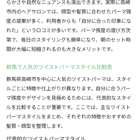
らかさや自然なニュアンスも演出できます。実際に高崎
市内のヘアサロンでは、顔型や髪質に合わせたパーマ強
度の提案が多く、利用者からも「自分に合った印象にな
れた」という口コミが多いです。パーマ強度の選び方次
第で、毎日のスタイリングも簡単になり、朝のセット時
間が大幅に短縮されるのも大きなメリットです。
群馬で人気のツイストパーマスタイル比較表
群馬県高崎市を中心に人気のツイストパーマは、スタイ
ルごとに特徴や仕上がりが異なります。自分に合うパー
マ強度やデザインを見極めるためには、代表的なスタイ
ルを比較することが重要です。ここでは、主なツイスト
パーマスタイルをまとめ、それぞれの特徴やおすすめの
髪質・顔型を整理します。
代表的なツイストパーマスタイル