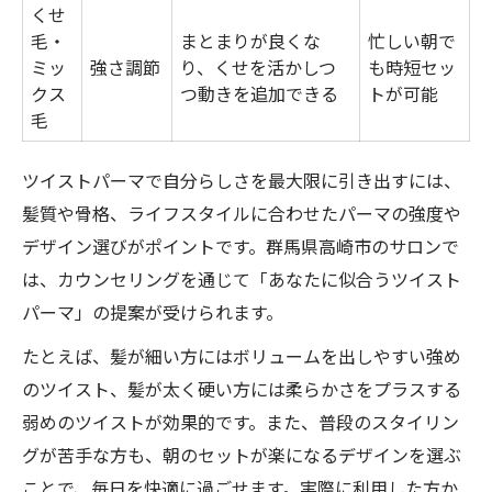
くせ
毛・
まとまりが良くな
忙しい朝で
ミッ
強さ調節
り、くせを活かしつ
も時短セッ
クス
つ動きを追加できる
トが可能
毛
ツイストパーマで自分らしさを最大限に引き出すには、
髪質や骨格、ライフスタイルに合わせたパーマの強度や
デザイン選びがポイントです。群馬県高崎市のサロンで
は、カウンセリングを通じて「あなたに似合うツイスト
パーマ」の提案が受けられます。
たとえば、髪が細い方にはボリュームを出しやすい強め
のツイスト、髪が太く硬い方には柔らかさをプラスする
弱めのツイストが効果的です。また、普段のスタイリン
グが苦手な方も、朝のセットが楽になるデザインを選ぶ
ことで、毎日を快適に過ごせます。実際に利用した方か