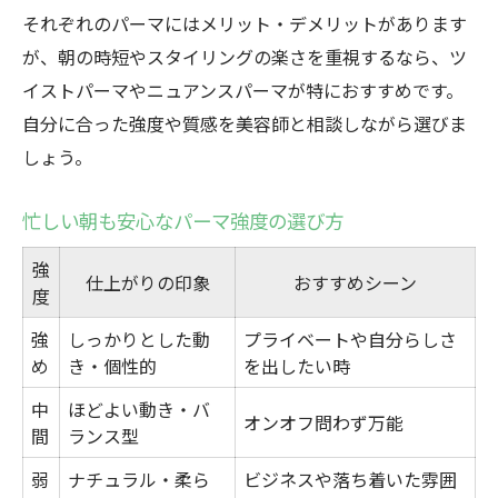
それぞれのパーマにはメリット・デメリットがあります
が、朝の時短やスタイリングの楽さを重視するなら、ツ
イストパーマやニュアンスパーマが特におすすめです。
自分に合った強度や質感を美容師と相談しながら選びま
しょう。
忙しい朝も安心なパーマ強度の選び方
強
仕上がりの印象
おすすめシーン
度
強
しっかりとした動
プライベートや自分らしさ
め
き・個性的
を出したい時
中
ほどよい動き・バ
オンオフ問わず万能
間
ランス型
弱
ナチュラル・柔ら
ビジネスや落ち着いた雰囲