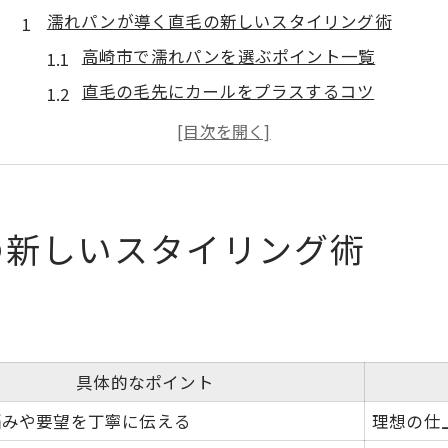
濡れパンが導く直毛の新しいスタイリング術
高崎市で濡れパンを選ぶポイント一覧
直毛の毛先にカールをプラスするコツ
濡れパンが叶える自然な動きの魅力
扱いにくい直毛も濡れパンで簡単セット
朝のスタイリングが楽になる理由
直毛ならではの悩みを濡れパンで解決しよう
の新しいスタイリング術
直毛の悩み別濡れパン効果比較表
動きが出にくい直毛に濡れパンの工夫を
毛先カールで直毛の収まりが変わる秘密
濡れパンで直毛の朝が変わる体験談
具体的なポイント
扱いにくさを感じた時の濡れパン活用法
悩みや要望を丁寧に伝える
理想の仕
髪に動きを与える濡れパン活用法を紹介