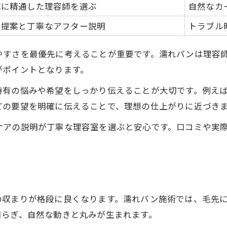
応に精通した理容師を選ぶ
自然なカ
濡れパン活用パターン比較早見表
ン提案と丁寧なアフター説明
トラブル
直毛の方が実践する濡れパンアレンジ
自然な丸みを作る濡れパンのポイント
やすさを最優先に考えることが重要です。濡れパンは理容
毛先に緩いカールをつけるテクニック
がポイントとなります。
直毛の動きを引き出す濡れパンの使い方
特有の悩みや希望をしっかり伝えることが大切です。例え
手強い直毛にも優しい濡れパンの魅力とは
どの要望を明確に伝えることで、理想の仕上がりに近づき
濡れパンと他施術の特徴比較表
ケアの説明が丁寧な理容室を選ぶと安心です。口コミや実
直毛に悩む方へ濡れパンのおすすめ理由
ナチュラルな動きを与える濡れパンの技
濡れパンで広がる直毛のアレンジ幅
直毛の扱いやすさ向上体験を紹介
の収まりが格段に良くなります。濡れパン施術では、毛先
高崎市で試す濡れパンが朝の時短に繋がる理由
和らぎ、自然な動きと丸みが生まれます。