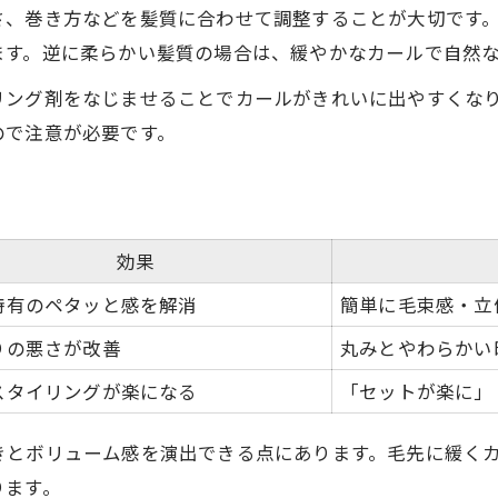
濡れパン施術前後の時短効果比較表
さ、巻き方などを髪質に合わせて調整することが大切です
朝のセットが簡単になる濡れパン活用法
ます。逆に柔らかい髪質の場合は、緩やかなカールで自然
直毛の方が実感する濡れパンの時短効果
リング剤をなじませることでカールがきれいに出やすくな
忙しい男性におすすめの濡れパン体験
ので注意が必要です。
高崎市で濡れパンが選ばれる理由
毛先カールで実感する直毛の変化と濡れパン効果
毛先カールの仕上がりパターン比較表
効果
直毛にカールをつける濡れパンの魅力
特有のペタッと感を解消
簡単に毛束感・立
自然な丸みが生まれる濡れパン体験談
りの悪さが改善
丸みとやわらかい
濡れパンで直毛の印象を変える方法
高崎市の濡れパン体験者の声を紹介
スタイリングが楽になる
「セットが楽に」
きとボリューム感を演出できる点にあります。毛先に緩く
ります。