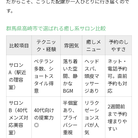
だからこそ、こうした配慮が一人ひとりに行き届くので
す。
群馬県高崎市で選ばれる癒し系サロン比較
テクニッ
癒しメ
予約のし
比較項目
雰囲気
ク・経験
ニュー
やすさ
ベテラン
落ち着
ヘッド
ネット・
サロン
多数、シ
いた空
スパ、
電話予約
A（駅近
ョートス
間、静
頭皮マ
可。直前
の理容
タイル得
かな
ッサー
予約も対
室）
意
BGM
ジあり
応
サロン
半個室
リラク
2週間前
B（40代
40代向け
あり、
ゼーシ
まで予約
メンズ対
の提案力
プライ
ョンス
埋まりや
応美容
◎
バシー
パが人
すい
室）
重視
気