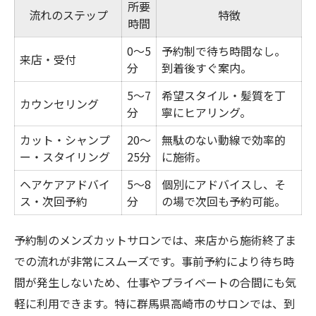
予約制メンズカットのメリット徹底比較
所要
流れのステップ
特徴
時間
高崎市で注目される予約制サービスの特徴
0〜5
予約制で待ち時間なし。
群馬県高崎市で快適なメンズカット体験を
来店・受付
分
到着後すぐ案内。
高崎市の予約制カット体験ポイント一覧
5〜7
希望スタイル・髪質を丁
快適さを重視したメンズカットの選び方
カウンセリング
分
寧にヒアリング。
予約制で叶う理想のショートスタイル
カット・シャンプ
20〜
無駄のない動線で効率的
癒しを感じるカット時間の過ごし方
ー・スタイリング
25分
に施術。
予約制サロンの口コミから読み解く魅力
ヘアケアアドバイ
5〜8
個別にアドバイスし、そ
癒し空間を叶える予約制サロンの魅力
ス・次回予約
分
の場で次回も予約可能。
予約制サロンで味わう癒しの時間とは
予約制のメンズカットサロンでは、来店から施術終了ま
忙しい男のためのリラックス空間の特徴
での流れが非常にスムーズです。事前予約により待ち時
群馬県高崎市で選ばれる癒し系サロン比較
間が発生しないため、仕事やプライベートの合間にも気
予約制がもたらすプライベート感の秘密
軽に利用できます。特に群馬県高崎市のサロンでは、到