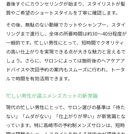
男性が安心して通えるサロンの選び方
着後すぐにカウンセリングが始まり、スタイリストが髪
ショートスタイルで好印象を演出する方法
質やご希望のショートスタイルを丁寧に確認します。
メンズショートスタイルの種類比較表
その後、無駄のない動線でカットやシャンプー、スタイ
予約制で叶えるビジネス向けカット術
リングまで進行し、全体の所要時間は約30〜40分程度が
好印象を与えるスタイリングのコツ
一般的です。忙しい男性にとって、短時間でクオリティ
の高い仕上がりを実現できる点が大きな魅力と言えるで
忙しい朝でも決まるショートヘアの作り方
しょう。さらに、サロンによっては施術後のヘアケアア
高崎市で流行のメンズショートスタイル
ドバイスや次回予約の案内もスムーズに行われ、トータ
メンズカットなら予約制で手間なく理想へ
ルで時間を有効活用できます。
手間なしで理想を叶える予約制の流れ
予約制メンズカットの満足度比較表
忙しい男性が選ぶメンズカットの新常識
ショートスタイルが得意な理由を解説
現代の忙しい男性にとって、サロン選びの基準は「待た
忙しい男性に最適なカットの頼み方
ない」「ムダがない」「仕上がりが早い」が新常識とな
予約制サロンの便利な利用方法まとめ
っています。特に高崎市の予約制メンズサロンは、短時