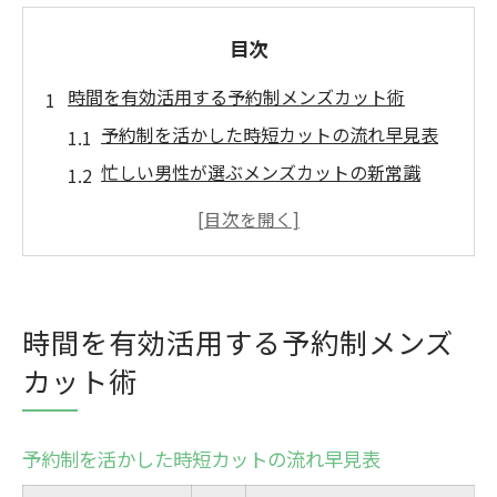
目次
時間を有効活用する予約制メンズカット術
予約制を活かした時短カットの流れ早見表
忙しい男性が選ぶメンズカットの新常識
予約制で叶える効率的なヘアメンテナンス
術
ショートスタイルが得意な理由を解説
癒しも手に入る予約制サロンの魅力
時間を有効活用する予約制メンズ
忙しい男性にこそ予約制が選ばれる理由
カット術
予約制が仕事帰りに便利な理由まとめ
待ち時間ゼロで叶う快適なカット体験
予約制を活かした時短カットの流れ早見表
忙しい毎日に癒しをプラスするサロン選び