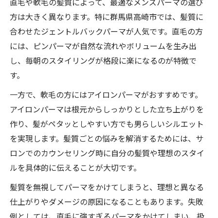
直毛や軟毛の髪質によって、最適なメンズパーマの選び
直毛も軟毛も活かすジェントルバックの工
方は大きく異なります。特に群馬県高崎市では、髪質に
夫
合わせたジェントルバックパーマが人気です。直毛の方
群馬のメンズパーマ人気の理由を解説
には、ピンパーマが自然な流れやボリュームを生み出
スタイリングが楽なジェントルバックのコ
し、毎朝のスタイリングが格段に楽になるのが特徴で
ツ
す。
扱いづらい髪質を魅力に変える選び方
一方で、軟毛の方にはアイロンパーマがおすすめです。
直毛や軟毛向けメンズパーマの最適な選び
アイロンパーマは根元からしっかりとした立ち上がりを
方
作り、髪がペタッとしやすい方でも男らしいシルエット
扱いにくい髪質でも決まるパーマ選定術
を実現します。髪質ごとの悩みを解消するためには、サ
ジェントルバックパーマで印象を格上げ
ロンでのカウンセリング時に自分の髪質や理想のスタイ
メンズパーマで髪質を活かす秘訣とは
ルを具体的に伝えることが大切です。
髪の悩みを解決するパーマの選び方ガイド
髪質を無視してパーマをかけてしまうと、理想と異なる
群馬県高崎市で注目のパートスタイル術
仕上がりやダメージの原因になることもあります。失敗
高崎のメンズパーマで人気のパートスタイ
例としては、直毛に強すぎるパーマをかけてしまい、扱