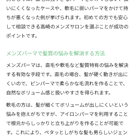
ル
いにくくなったケースや、軟毛に弱いパーマをかけて持
ジェントルバックが映える髪型の作り方
ちが悪くなった例が挙げられます。初めての方でも安心
メンズパーマで旬なパートデザインを実現
して相談できる高崎のメンズサロンを選ぶことが成功の
ポイントです。
地元で話題のトレンドパーマを体感しよう
メンズパーマで朝のセットが楽になる理由
メンズパーマで髪質の悩みを解消する方法
ピンパーマで直毛を自在に操るコツを解説
メンズパーマは、直毛や軟毛など髪質特有の悩みを解決
直毛に最適なピンパーマ施術のポイント
する有効な手段です。直毛の場合、髪が硬く動きが出に
ピンパーマで作る自然なジェントルバック
くいので、ピンパーマで柔らかな毛流れを作ることで、
直毛メンズパーマの持ちを良くする秘策
自然なボリューム感と扱いやすさを得られます。
失敗しないピンパーマのオーダー方法
軟毛の方は、髪が細くてボリュームが出しにくいという
ピンパーマ後のケアとスタイリング術
悩みを抱えがちですが、アイロンパーマを利用すること
アイロンパーマが軟毛に与える新しい印象
で根元からしっかりと立ち上がりを作ることが可能で
軟毛におすすめのアイロンパーマ活用術
す。これにより、ペタッとしがちな髪も男らしいジェン