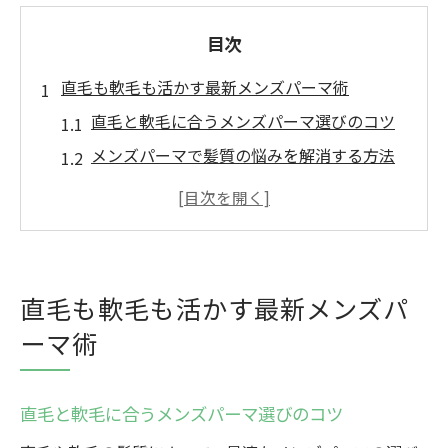
目次
直毛も軟毛も活かす最新メンズパーマ術
直毛と軟毛に合うメンズパーマ選びのコツ
メンズパーマで髪質の悩みを解消する方法
群馬県のトレンドメンズパーマスタイル紹
介
ピンパーマとアイロンパーマの違いを解説
人気のメンズパーマ種類と特徴を徹底比較
直毛も軟毛も活かす最新メンズパ
ジェントルバックで叶う男らしさとは
ーマ術
メンズパーマで演出するジェントルバック
の魅力
直毛と軟毛に合うメンズパーマ選びのコツ
男らしさ際立つパートスタイルのポイント