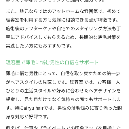
策
また、地元ならではのアットホームな雰囲気で、初めて
理容室の最先端薄毛対策を高崎で体験しよ
理容室を利用する方も気軽に相談できる点が特徴です。
う
施術後のアフターケアや自宅でのスタイリング方法も丁
群馬発理容室だからできる薄毛の悩みサポ
寧にアドバイスしてもらえるため、長期的な薄毛対策を
ート
実践したい方にもおすすめです。
理容室の新技術で薄毛カバー力を高める方
法
理容室で薄毛に悩む男性の自信をサポート
高崎の理容室で受ける薄毛改善カウンセリ
薄毛に悩む男性にとって、自信を取り戻すための第一歩
ング
がヘアスタイルの見直しです。理容室では、お客様一人
理容室のアドバイスで薄毛対策を始めるポ
ひとりの生活スタイルや好みに合わせたヘアデザインを
イント
提案し、見た目だけでなく気持ちの面でもサポートしま
す。特にairyu hairでは、男性の薄毛悩みに寄り添った親
身な対応が好評です。
例えば、仕事やプライベートでの印象アップを目指した