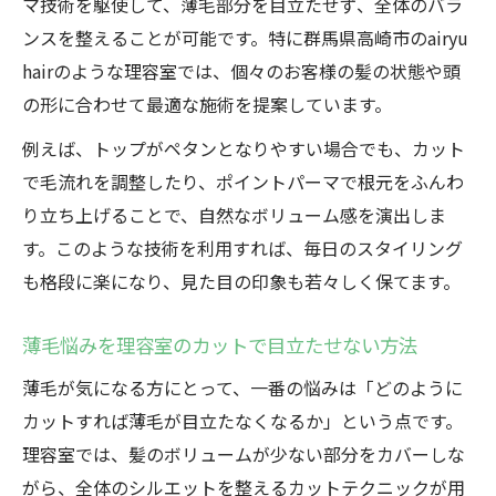
方
マ技術を駆使して、薄毛部分を目立たせず、全体のバラ
ンスを整えることが可能です。特に群馬県高崎市のairyu
薄毛カバーに最適な理容室の特徴を徹底解
hairのような理容室では、個々のお客様の髪の状態や頭
説
の形に合わせて最適な施術を提案しています。
高崎の理容室が持つ薄毛向けカットテクニ
ック
例えば、トップがペタンとなりやすい場合でも、カット
理容室で体験する薄毛カバーの安心サポー
で毛流れを調整したり、ポイントパーマで根元をふんわ
ト
り立ち上げることで、自然なボリューム感を演出しま
す。このような技術を利用すれば、毎日のスタイリング
カットやパーマで薄毛を目立たせない秘訣
も格段に楽になり、見た目の印象も若々しく保てます。
理容室のカットでトップに自然なボリュー
ムを実現
薄毛悩みを理容室のカットで目立たせない方法
薄毛が気になる方に理容室のパーマ活用法
薄毛が気になる方にとって、一番の悩みは「どのように
理容室のプロが明かす薄毛を目立たせない
カットすれば薄毛が目立たなくなるか」という点です。
技術
理容室では、髪のボリュームが少ない部分をカバーしな
カットとパーマの組み合わせで薄毛悩み解
がら、全体のシルエットを整えるカットテクニックが用