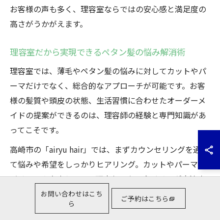
お客様の声も多く、理容室ならではの安心感と満足度の
高さがうかがえます。
理容室だから実現できるペタン髪の悩み解消術
理容室では、薄毛やペタン髪の悩みに対してカットやパ
ーマだけでなく、総合的なアプローチが可能です。お客
様の髪質や頭皮の状態、生活習慣に合わせたオーダーメ
イドの提案ができるのは、理容師の経験と専門知識があ
ってこそです。
高崎市の「airyu hair」では、まずカウンセリングを通じ
て悩みや希望をしっかりヒアリング。カットやパーマで
ボリュームを出しつつ、頭皮ケアやスタイリング方法ま
でトータルでアドバイスしています。こうしたきめ細や
お問い合わせはこち
ご予約はこちら
ら
かな対応により、薄毛の悩みを根本からサポート。