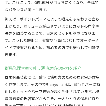
提案
す。これにより、薄毛部分が目立ちにくくなり、全体的
ペタンとなる髪に悩む方に理容室がおすすめな
なバランスが向上します。
理由
例えば、ポイントパーマによって根元をふんわりと立ち
理容室のカットでペタンとした髪にハリを
上げたり、ボリュームが出やすいようにカットの角度や
与える
長さを調整することで、日常のセットも簡単になりま
ペタン髪対策に理容室のパーマ施術が効果
す。こうした施術は、髪質や毛量に合わせてオーダーメ
的
イドで提案されるため、初心者の方でも安心して相談で
きます。
理容室の技術でふんわりボリュームを取り
戻す方法
群馬発理容室で叶う薄毛対策の魅力を紹介
ペタン髪に悩む男性へ理容室のおすすめポ
イント
群馬県高崎市には、薄毛に悩む方のための理容室が数多
く存在します。その中でもairyu hairは、薄毛カバーに特
理容室だから実現できるペタン髪の悩み解
化したカットやパーマ技術が高く評価されています。地
消術
域密着型の理容室だからこそ、一人ひとりの悩みに寄り
群馬県高崎市発理容室で体感する新しい薄毛対
添った丁寧なカウンセリングと施術が魅力です。