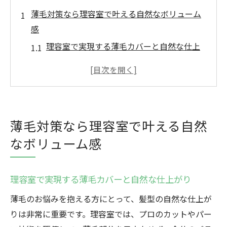
薄毛対策なら理容室で叶える自然なボリューム
感
理容室で実現する薄毛カバーと自然な仕上
がり
薄毛悩みを理容室のカットで目立たせない
方法
理容室の技術でトップにふんわりボリュー
薄毛対策なら理容室で叶える自然
ム感を
なボリューム感
群馬発理容室で叶う薄毛対策の魅力を紹介
理容室で薄毛に悩む男性の自信をサポート
高崎で選ぶ理容室の薄毛カバー術とは
理容室で実現する薄毛カバーと自然な仕上がり
理容室が提案する高崎の薄毛カバー施術例
薄毛のお悩みを抱える方にとって、髪型の自然な仕上が
理容室だからできる自然な薄毛対策の選び
りは非常に重要です。理容室では、プロのカットやパー