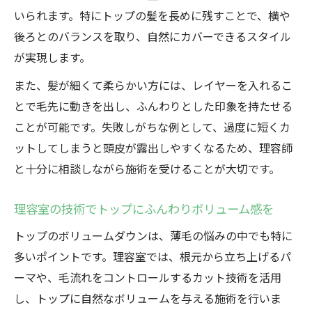
消へ
いられます。特にトップの髪を長めに残すことで、横や
理容室で叶える薄毛隠しのスタイリングポ
後ろとのバランスを取り、自然にカバーできるスタイル
イント
が実現します。
ボリュームアップしたい男性のための理容室活
また、髪が細くて柔らかい方には、レイヤーを入れるこ
用法
とで毛先に動きを出し、ふんわりとした印象を持たせる
理容室で男性薄毛のボリュームアップを体
ことが可能です。失敗しがちな例として、過度に短くカ
感
ットしてしまうと頭皮が露出しやすくなるため、理容師
薄毛に悩む男性に理容室ができるサポート
と十分に相談しながら施術を受けることが大切です。
とは
理容室のボリュームアップ施術の流れとポ
理容室の技術でトップにふんわりボリューム感を
イント
トップのボリュームダウンは、薄毛の悩みの中でも特に
男性専用の理容室で薄毛の悩みを相談しよ
多いポイントです。理容室では、根元から立ち上げるパ
う
ーマや、毛流れをコントロールするカット技術を活用
理容室で叶える薄毛男性向けヘアスタイル
し、トップに自然なボリュームを与える施術を行いま