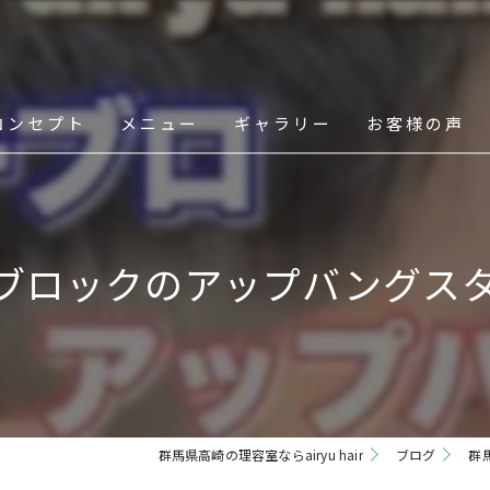
コンセプト
メニュー
ギャラリー
お客様の声
スタッフ
ブロックのアップバングスタイ
群馬県高崎の理容室ならairyu hair
ブログ
群