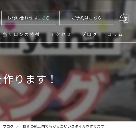
お問い合わせはこちら
ご予約はこちら
当サロンの特徴
アクセス
ブログ
コラム
ヘッドスパ
シェービング
を作ります！
メンズ
フェード
パーマ
ブログ
校則の範囲内でもかっこいいスタイルを作ります！